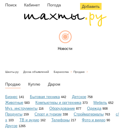
Поиск
Кабинет
Погода
Добавить
Новости
Шахты.ру
Доска объявлений
Барахолка
Продаю
Афиша
Продаю
Куплю
Даром
Бизнес
Бытовая техника
Детское
141
442
758
Животные
Компьютеры и оргтехника
Мебель
583
373
652
Объявления
Муз. инструменты
Оборудование
Одежда
116
877
908
Продукты
Спорт и туризм
Стройматериалы
с/
159
338
763
х
ТВ и аудио
Телефоны
Фото и видео
103
162
217
90
Другое
1265