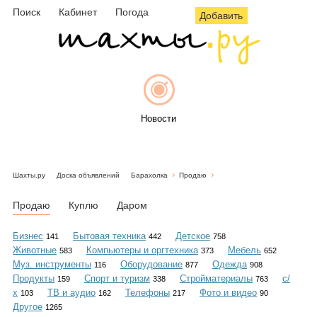
Поиск
Кабинет
Погода
Добавить
Новости
Шахты.ру
Доска объявлений
Барахолка
Продаю
Афиша
Продаю
Куплю
Даром
Бизнес
Бытовая техника
Детское
141
442
758
Животные
Компьютеры и оргтехника
Мебель
583
373
652
Объявления
Муз. инструменты
Оборудование
Одежда
116
877
908
Продукты
Спорт и туризм
Стройматериалы
с/
159
338
763
х
ТВ и аудио
Телефоны
Фото и видео
103
162
217
90
Другое
1265