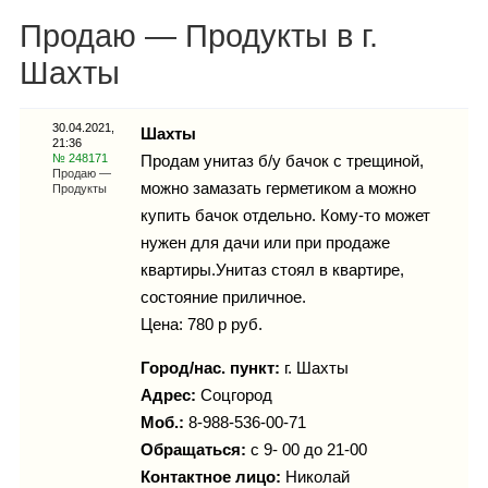
Каталог
Продаю — Продукты в г.
Шахты
Инфо
30.04.2021,
Шахты
21:36
№ 248171
Продам унитаз б/у бачок с трещиной,
Продаю —
можно замазать герметиком а можно
Продукты
купить бачок отдельно. Кому-то может
Гороскоп
нужен для дачи или при продаже
квартиры.Унитаз стоял в квартире,
состояние приличное.
Карты
Цена: 780 р руб.
Город/нас. пункт:
г.
Шахты
Адрес:
Соцгород
Моб.:
8-988-536-00-71
Фотогалерея
Обращаться:
с 9- 00 до 21-00
Контактное лицо:
Николай