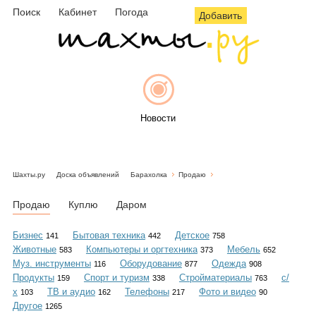
Поиск
Кабинет
Погода
Добавить
Новости
Шахты.ру
Доска объявлений
Барахолка
Продаю
Афиша
Продаю
Куплю
Даром
Бизнес
Бытовая техника
Детское
141
442
758
Животные
Компьютеры и оргтехника
Мебель
583
373
652
Объявления
Муз. инструменты
Оборудование
Одежда
116
877
908
Продукты
Спорт и туризм
Стройматериалы
с/
159
338
763
х
ТВ и аудио
Телефоны
Фото и видео
103
162
217
90
Другое
1265