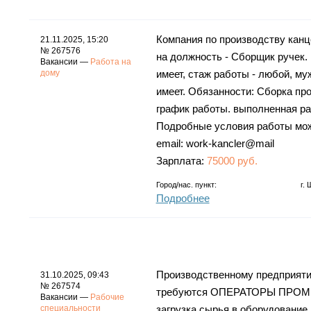
Компания по производству канц
21.11.2025, 15:20
№ 267576
на должность - Сборщик ручек. 
Вакансии —
Работа на
дому
имеет, стаж работы - любой, м
имеет. Обязанности: Сборка пр
график работы. выполненная ра
Подробные условия работы можно
email: work-kancler@mail
Зарплата:
75000 руб.
Город/нас. пункт:
г.
Подробнее
Производственному предприя
31.10.2025, 09:43
№ 267574
требуются ОПЕРАТОРЫ ПРОМ
Вакансии —
Рабочие
специальности
загрузка сырья в оборудование