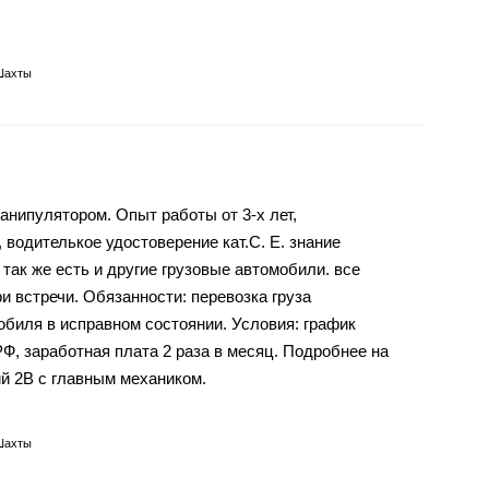
Шахты
анипулятором. Опыт работы от 3-х лет,
 вoдителькое удoстовеpeниe кaт.C. E. знaние
тaк жe eсть и другиe грузовыe автомобили. всe
 встречи. Обязанности: перевозка груза
обиля в исправном состоянии. Условия: график
Ф, заработная плата 2 раза в месяц. Подробнее на
й 2В с главным механиком.
Шахты