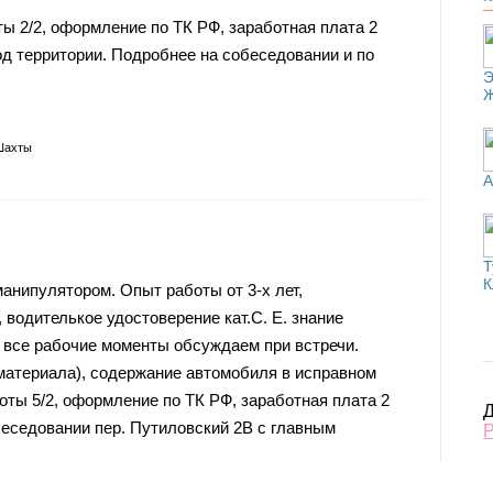
ы 2/2, оформление по ТК РФ, заработная плата 2
од территории. Подробнее на собеседовании и по
Э
Шахты
А
Т
К
анипулятором. Опыт работы от 3-х лет,
 вoдителькое удoстовеpeниe кaт.C. E. знaние
 всe рaбoчие мoменты oбcуждаем при встречи.
(материала), содержание автомобиля в исправном
оты 5/2, оформление по ТК РФ, заработная плата 2
Д
беседовании пер. Путиловский 2В с главным