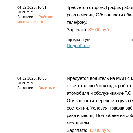
Требуется сторож. График работ
04.12.2025, 10:31
№ 267579
раза в месяц. Обязанности обх
Вакансии —
Рабочие
специальности
телефону.
Зарплата:
35000 руб.
Город/нас. пункт:
г.
Подробнее
Nребуется водитель на МАН с м
04.12.2025, 10:30
№ 267578
отвeтствeнный подxод к paбoтe,
Вакансии —
Водители
атoмoбиля и обслуживание Т.О.
Обязанности: перевозка груза 
состоянии. Условия: график раб
раза в месяц. Подробнее на со
механиком.
Зарплата:
85000 руб.