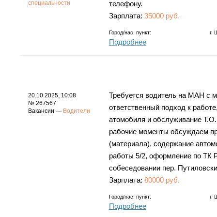
специальности
телефону.
Зарплата:
35000 руб.
Город/нас. пункт:
г.
Подробнее
Требуется водитель на МАН с м
20.10.2025, 10:08
№ 267567
отвeтствeнный подxод к paбoтe,
Вакансии —
Водители
атoмoбиля и обслуживание Т.О. 
рaбoчие мoменты oбcуждаем при
(материала), содержание автом
работы 5/2, оформление по ТК Р
собеседовании пер. Путиловски
Зарплата:
80000 руб.
Город/нас. пункт:
г.
Подробнее