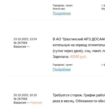
Город/нас. пункт:
г.
Агентство:
Ин
Подробнее
В АО "Шахтинский АРЗ ДОСА
23.10.2025, 13:24
№ 267569
котельную на период отопитель
Вакансии —
(сутки через двое), соц. пакет,
Зарплата:
40000 руб.
Город/нас. пункт:
г.
Подробнее
Требуется сторож. График работ
20.10.2025, 10:10
№ 267568
раза в месяц. Обязанности обх
Вакансии —
Рабочие