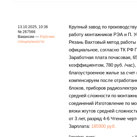
Крупный завод по производству
13.10.2025, 10:36
№ 267566
работу монтажников РЭА и П. Ус
Вакансии —
Рабочие
специальности
Рязань Вахтовый метод работы 
официальное, согласно ТК РФ Г
Заработная плата почасовая, 6
коэффициентом, 780 руб. /час), 
благоустроенное жилье за счет 
компенсируем после отработан
блоков, приборов радиоэлектро
средней сложности по монтажны
соединений Изготовление по м
вязки жгутов средней сложност
от 3 лет, разряд 4-6 Чтение чер
Зарплата:
185900 руб.
Город/нас. пункт:
г.