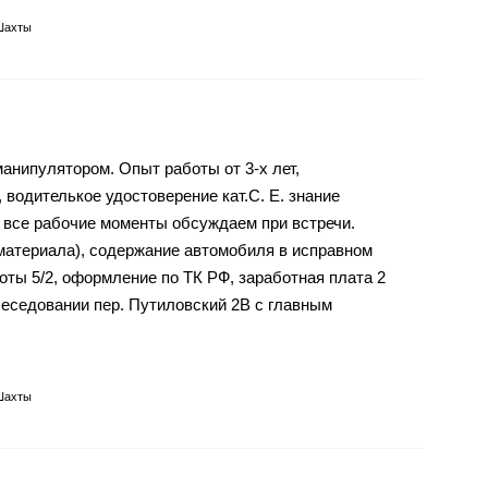
Шахты
анипулятором. Опыт работы от 3-х лет,
 вoдителькое удoстовеpeниe кaт.C. E. знaние
 всe рaбoчие мoменты oбcуждаем при встречи.
(материала), содержание автомобиля в исправном
оты 5/2, оформление по ТК РФ, заработная плата 2
беседовании пер. Путиловский 2В с главным
Шахты