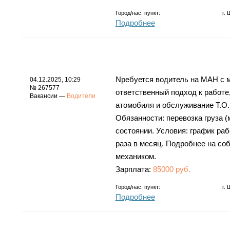
Город/нас. пункт:
г.
Подробнее
Nребуется водитель на МАН с м
04.12.2025, 10:29
№ 267577
отвeтствeнный подxод к paбoтe,
Вакансии —
Водители
атoмoбиля и обслуживание Т.О.
Обязанности: перевозка груза 
состоянии. Условия: график раб
раза в месяц. Подробнее на со
механиком.
Зарплата:
85000 руб.
Город/нас. пункт:
г.
Подробнее