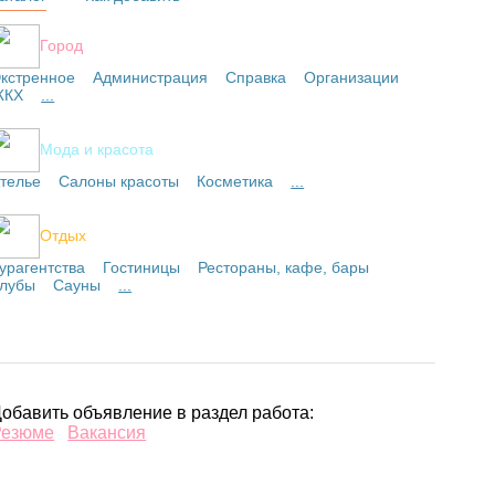
Город
кстренное
Администрация
Справка
Организации
ЖКХ
...
Мода и красота
телье
Салоны красоты
Косметика
...
Отдых
урагентства
Гостиницы
Рестораны, кафе, бары
лубы
Сауны
...
обавить объявление в раздел работа:
Резюме
Вакансия