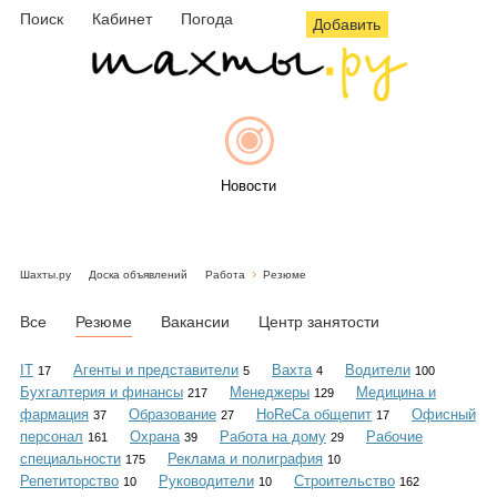
Поиск
Кабинет
Погода
Добавить
Новости
Шахты.ру
Доска объявлений
Работа
Резюме
Афиша
Все
Резюме
Вакансии
Центр занятости
IT
Агенты и представители
Вахта
Водители
17
5
4
100
Бухгалтерия и финансы
Менеджеры
Медицина и
217
129
Объявления
фармация
Образование
HoReCa общепит
Офисный
37
27
17
персонал
Охрана
Работа на дому
Рабочие
161
39
29
специальности
Реклама и полиграфия
175
10
Репетиторство
Руководители
Строительство
10
10
162