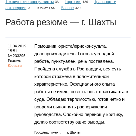
Технические специалисты
Торговля
Транспорт и
Каталог
36
136
автосервис
Разное
20
Юристы 54
329
Работа
резюме
— г. Шахты
Инфо
Помощник юриста/юрисконсульта,
11.04.2019,
15:51
делопроизводитель. Готов к усердной
№ 233295
Гороскоп
Резюме —
работе, пунктуален, речь поставлена.
Юристы
Пройдена служба в Росгвардии, вся суть
которой отражена в положительной
характеристике. Официального опыта
Карты
работы не имею, но есть опыт практиканта в
суде. Обладаю терпимостью, готов четко и
вовремя выполнять распоряжения
руководства. Спокойно переношу критику,
Фотогалерея
делаю соответствующие выводы.
Город/нас. пункт:
г.
Шахты