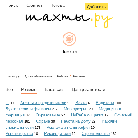
Поиск
Кабинет
Погода
Добавить
Новости
Шахты.ру
Доска объявлений
Работа
Резюме
Афиша
Все
Резюме
Вакансии
Центр занятости
IT
Агенты и представители
Вахта
Водители
17
5
4
100
Бухгалтерия и финансы
Менеджеры
Медицина и
217
129
Объявления
фармация
Образование
HoReCa общепит
Офисный
37
27
17
персонал
Охрана
Работа на дому
Рабочие
161
39
29
специальности
Реклама и полиграфия
175
10
Репетиторство
Руководители
Строительство
10
10
162