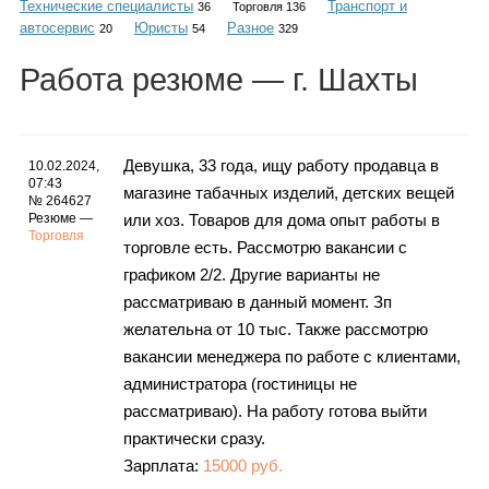
Технические специалисты
Транспорт и
Каталог
36
Торговля 136
автосервис
Юристы
Разное
20
54
329
Работа
резюме
— г. Шахты
Инфо
Девушка, 33 года, ищу работу продавца в
10.02.2024,
07:43
магазине табачных изделий, детских вещей
№ 264627
Гороскоп
Резюме —
или хоз. Товаров для дома опыт работы в
Торговля
торговле есть. Рассмотрю вакансии с
графиком 2/2. Другие варианты не
рассматриваю в данный момент. Зп
Карты
желательна от 10 тыс. Также рассмотрю
вакансии менеджера по работе с клиентами,
администратора (гостиницы не
рассматриваю). На работу готова выйти
Фотогалерея
практически сразу.
Зарплата:
15000 руб.