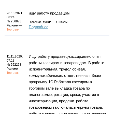
ищу работу продавцом
26.10.2021,
08:24
№ 256873
Город/нас. пункт:
г.
Шахты
Резюме —
Подробнее
Торговля
Ищу работу продавец-кассир,имею опыт
11.11.2020,
07:11
работы кассиром и товароведом. В работе
№ 252268
Резюме —
исполнительная, трудолюбивая,
Торговля
коммуникабельная, ответственная. Знаю
программу 1С.Работала кассиром-в
торговом зале выкладка товара по
планограмме, ротация, сроки, участия в
инвентаризации, продажи. работа
товароведом заключалась -прием товара,
работа с приходными накладными, ревизия,