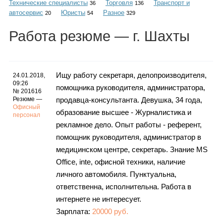
Технические специалисты
Торговля
Транспорт и
Каталог
36
136
автосервис
Юристы
Разное
20
54
329
Работа
резюме
— г. Шахты
Инфо
Ищу работу секретаря, делопроизводителя,
24.01.2018,
09:26
помощника руководителя, администратора,
№ 201616
Гороскоп
Резюме —
продавца-консультанта. Девушка, 34 года,
Офисный
образование высшее - Журналистика и
персонал
рекламное дело. Опыт работы - референт,
помощник руководителя, администратор в
Карты
медицинском центре, секретарь. Знание MS
Office, inte, офисной техники, наличие
личного автомобиля. Пунктуальна,
ответственна, исполнительна. Работа в
Фотогалерея
интернете не интересует.
Зарплата:
20000 руб.