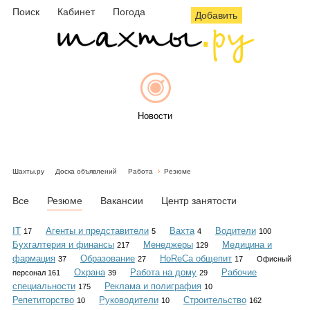
Поиск
Кабинет
Погода
Добавить
Новости
Шахты.ру
Доска объявлений
Работа
Резюме
Афиша
Все
Резюме
Вакансии
Центр занятости
IT
Агенты и представители
Вахта
Водители
17
5
4
100
Бухгалтерия и финансы
Менеджеры
Медицина и
217
129
Объявления
фармация
Образование
HoReCa общепит
37
27
17
Офисный
Охрана
Работа на дому
Рабочие
персонал 161
39
29
специальности
Реклама и полиграфия
175
10
Репетиторство
Руководители
Строительство
10
10
162