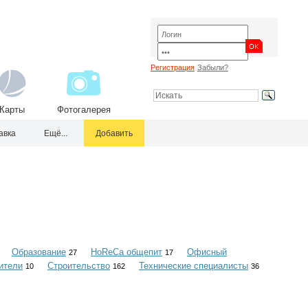
Регистрация
Забыли?
Карты
Фотогалерея
авка
Ещё...
Добавить
Образование
HoReCa общепит
Офисный
27
17
ители
Строительство
Технические специалисты
10
162
36