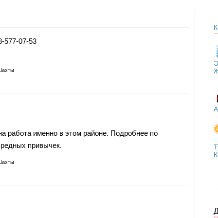
К
8-577-07-53
Э
Шахты
А
а работа именно в этом районе. Подробнее по
вредных привычек.
Т
К
Шахты
Д