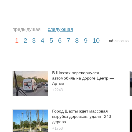
предыдущая
следующая
1
2
3
4
5
6
7
8
9
10
объявления: 
В Шахтах перевернулся
автомобиль на дороге Центр —
Артем
+2243
Город Шахты ждет массовая
вырубка деревьев: удалят 243
дерева
+1758