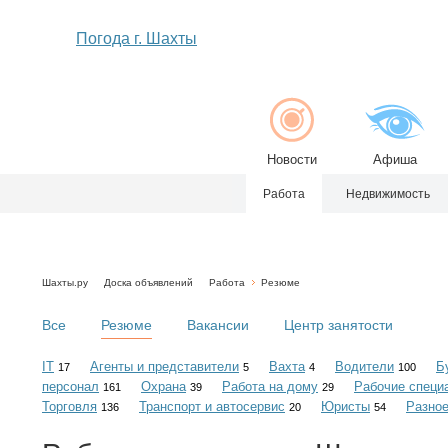
Погода г. Шахты
Новости
Афиша
Работа
Недвижимость
Шахты.ру
Доска объявлений
Работа
Резюме
Все
Резюме
Вакансии
Центр занятости
IT
Агенты и представители
Вахта
Водители
Б
17
5
4
100
персонал
Охрана
Работа на дому
Рабочие специ
161
39
29
Торговля
Транспорт и автосервис
Юристы
Разно
136
20
54