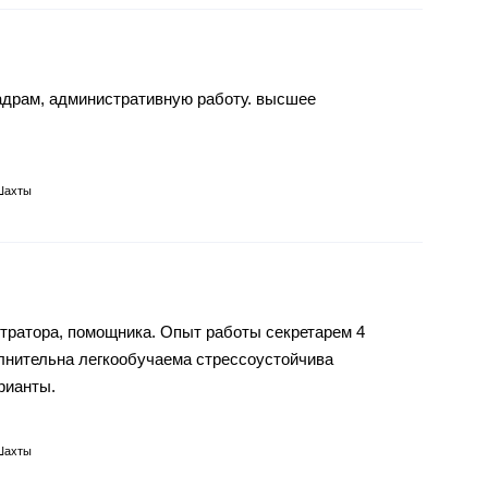
адрам, административную работу. высшее
Шахты
тратора, помощника. Опыт работы секретарем 4
полнительна легкообучаема стрессоустойчива
рианты.
Шахты