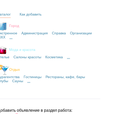
аталог
Как добавить
Город
кстренное
Администрация
Справка
Организации
ЖКХ
...
Мода и красота
телье
Салоны красоты
Косметика
...
Отдых
урагентства
Гостиницы
Рестораны, кафе, бары
лубы
Сауны
...
обавить объявление в раздел работа: