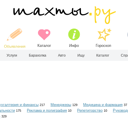
Каталог
Инфо
Гороскоп
Объявления
Услуги
Барахолка
Авто
Ищу
Каталог
Спр
ухгалтерия и финансы
Менеджеры
Медицина и фармация
217
129
37
альности
Реклама и полиграфия
Репетиторство
Руковод
175
10
10
е
329