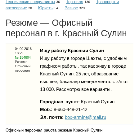
Технические специалисты
Торговля
Транспорт и
Каталог
36
136
автосервис
Юристы
Разное
20
54
329
Резюме — Офисный
персонал в г. Красный Сулин
Инфо
04.09.2016,
Ищу работу Красный Сулин
18:29
№ 154804
Ищу работу в городе Шахты, с удобным
Гороскоп
Резюме —
графиком работы, так как живу в городе
Офисный
персонал
Кпасный Сулин. 25 лет, образование
высшее, бакалавр менеджмента. с з/п от
13 000. Рассмотрю все варианты.
Карты
Город/нас. пункт:
Красный Сулин
Моб.:
8-960-448-21-42
Эл. почта:
box-armine@mail.ru
Фотогалерея
Офисный персонал работа резюме Красный Сулин