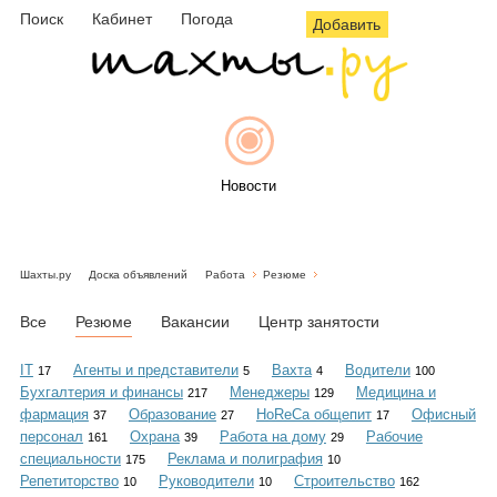
Поиск
Кабинет
Погода
Добавить
Новости
Шахты.ру
Доска объявлений
Работа
Резюме
Афиша
Все
Резюме
Вакансии
Центр занятости
IT
Агенты и представители
Вахта
Водители
17
5
4
100
Бухгалтерия и финансы
Менеджеры
Медицина и
217
129
Объявления
фармация
Образование
HoReCa общепит
Офисный
37
27
17
персонал
Охрана
Работа на дому
Рабочие
161
39
29
специальности
Реклама и полиграфия
175
10
Репетиторство
Руководители
Строительство
10
10
162