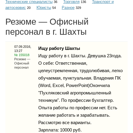
Технические специалисты
Торговля
Транспорт и
Каталог
36
136
автосервис
Юристы
Разное
20
54
329
Резюме — Офисный
персонал в г. Шахты
Инфо
07.09.2016,
Ищу работу Шахты
13:27
№ 155018
Ищу работу в г. Шахты. Девушка 23года.
Гороскоп
Резюме —
О себе: Ответственная,
Офисный
персонал
целеустремленная, трудолюбивая, легко
обучаемая, пунктуальная. Владения ПК
(Word, Excel, PowerPoint)Окончила
Карты
"Пухляковский агропромышленный
техникум". По профессии бухгалтер.
Oпыта работы по профессии нет. Есть
желание работать и зарабатывать.
Фотогалерея
Рассмотрю все варианты.
Зарплата: 10000 руб.