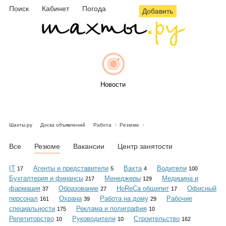
Поиск
Кабинет
Погода
Добавить
Новости
Шахты.ру
Доска объявлений
Работа
Резюме
Афиша
Все
Резюме
Вакансии
Центр занятости
IT
Агенты и представители
Вахта
Водители
17
5
4
100
Бухгалтерия и финансы
Менеджеры
Медицина и
217
129
Объявления
фармация
Образование
HoReCa общепит
Офисный
37
27
17
персонал
Охрана
Работа на дому
Рабочие
161
39
29
специальности
Реклама и полиграфия
175
10
Репетиторство
Руководители
Строительство
10
10
162