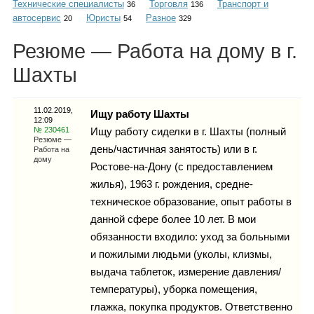
Технические специалисты
Торговля
Транспорт и
Каталог
36
136
автосервис
Юристы
Разное
20
54
329
Резюме — Работа на дому в г.
Шахты
Инфо
11.02.2019,
Ищу работу Шахты
12:09
№ 230461
Ищу работу сиделки в г. Шахты (полный
Гороскоп
Резюме —
день/частичная занятость) или в г.
Работа на
дому
Ростове-на-Дону (с предоставлением
жилья), 1963 г. рождения, средне-
техническое образование, опыт работы в
Карты
данной сфере более 10 лет. В мои
обязанности входило: уход за больными
и пожилыми людьми (уколы, клизмы,
выдача таблеток, измерение давления/
Фотогалерея
температуры), уборка помещения,
глажка, покупка продуктов. Ответственно