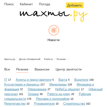
Поиск
Кабинет
Погода
Добавить
Новости
Шахты.ру
Доска объявлений
Работа
Резюме
Афиша
Все
Резюме
Вакансии
Центр занятости
IT
Агенты и представители
Вахта
Водители
17
5
4
100
Бухгалтерия и финансы
Менеджеры
Медицина и
217
129
Объявления
фармация
Образование
HoReCa общепит
Офисный
37
27
17
персонал
Охрана
Работа на дому
Рабочие
161
39
29
специальности
Реклама и полиграфия
175
10
Репетиторство
Руководители
Строительство
10
10
162