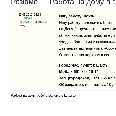
Резюме — Работа на дому в г
11.03.2019, 13:38
Ищу работу Шахты
№ 231546
Резюме — Работа на
Ищу работу сиделки в г. Шахты 
дому
на-Дону (с предоставлением жи
образование, опыт работы в да
уход за больными и пожилыми 
давления/температуры), уборка
Ответственно подхожу к своей
Город/нас. пункт:
г.
Шахты
Моб.:
8-961-322-16-14
Тел. (городской):
8-961-274-97
Обращаться:
пон.-пятн. с 10 д
Работа на дому работа резюме в Шахтах