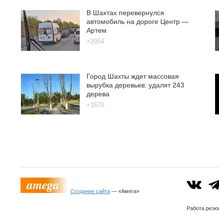
В Шахтах перевернулся
автомобиль на дороге Центр —
Артем
+2054
Город Шахты ждет массовая
вырубка деревьев: удалят 243
дерева
+1670
Создание сайта
— «Амега»
Работа
резю