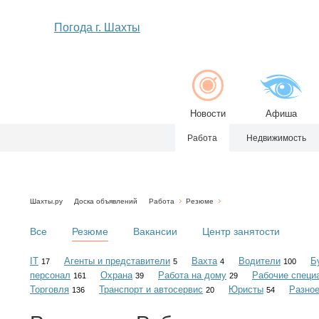
Погода г. Шахты
Новости
Афиша
Работа
Недвижимость
Шахты.ру
Доска объявлений
Работа
Резюме
Все
Резюме
Вакансии
Центр занятости
IT
Агенты и представители
Вахта
Водители
Б
17
5
4
100
персонал
Охрана
Работа на дому
Рабочие специ
161
39
29
Торговля
Транспорт и автосервис
Юристы
Разно
136
20
54