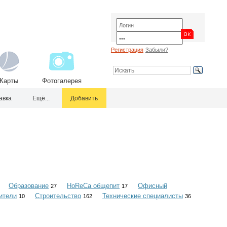
Регистрация
Забыли?
Карты
Фотогалерея
авка
Ещё...
Добавить
Образование
HoReCa общепит
Офисный
27
17
ители
Строительство
Технические специалисты
10
162
36