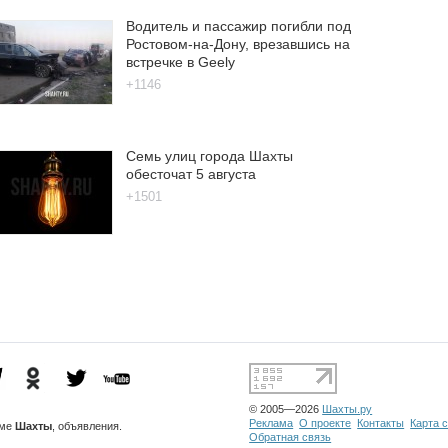
Водитель и пассажир погибли под
Ростовом-на-Дону, врезавшись на
встречке в Geely
+1146
Семь улиц города Шахты
обесточат 5 августа
+1501
© 2005—2026
Шахты.ру
Реклама
О проекте
Контакты
Карта 
ме
Шахты
, объявления.
Обратная связь