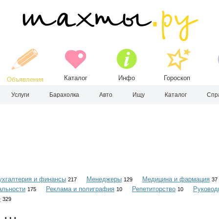
Каталог
Инфо
Гороскоп
Объявления
Услуги
Барахолка
Авто
Ищу
Каталог
Спр
ухгалтерия и финансы
Менеджеры
Медицина и фармация
217
129
37
альности
Реклама и полиграфия
Репетиторство
Руковод
175
10
10
е
329