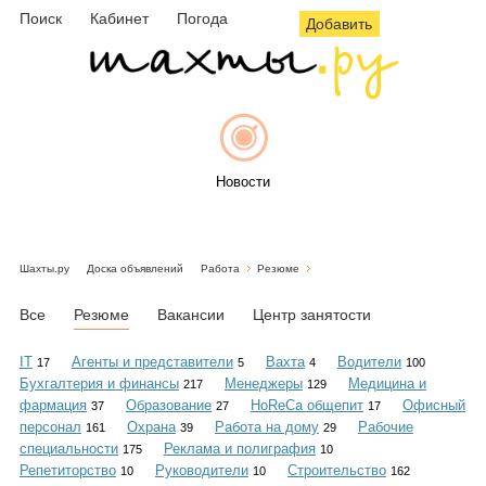
Поиск
Кабинет
Погода
Добавить
Новости
Шахты.ру
Доска объявлений
Работа
Резюме
Афиша
Все
Резюме
Вакансии
Центр занятости
IT
Агенты и представители
Вахта
Водители
17
5
4
100
Бухгалтерия и финансы
Менеджеры
Медицина и
217
129
Объявления
фармация
Образование
HoReCa общепит
Офисный
37
27
17
персонал
Охрана
Работа на дому
Рабочие
161
39
29
специальности
Реклама и полиграфия
175
10
Репетиторство
Руководители
Строительство
10
10
162