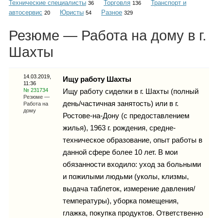
Технические специалисты
Торговля
Транспорт и
Каталог
36
136
автосервис
Юристы
Разное
20
54
329
Резюме — Работа на дому в г.
Шахты
Инфо
14.03.2019,
Ищу работу Шахты
11:36
№ 231734
Ищу работу сиделки в г. Шахты (полный
Гороскоп
Резюме —
день/частичная занятость) или в г.
Работа на
дому
Ростове-на-Дону (с предоставлением
жилья), 1963 г. рождения, средне-
техническое образование, опыт работы в
Карты
данной сфере более 10 лет. В мои
обязанности входило: уход за больными
и пожилыми людьми (уколы, клизмы,
выдача таблеток, измерение давления/
Фотогалерея
температуры), уборка помещения,
глажка, покупка продуктов. Ответственно