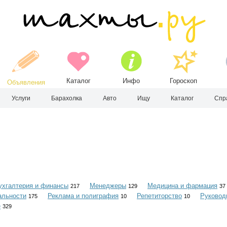
Каталог
Инфо
Гороскоп
Объявления
Услуги
Барахолка
Авто
Ищу
Каталог
Спр
ухгалтерия и финансы
Менеджеры
Медицина и фармация
217
129
37
альности
Реклама и полиграфия
Репетиторство
Руковод
175
10
10
е
329