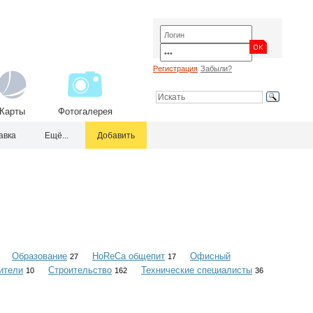
Регистрация
Забыли?
Карты
Фотогалерея
авка
Ещё...
Добавить
Образование
HoReCa общепит
Офисный
27
17
ители
Строительство
Технические специалисты
10
162
36