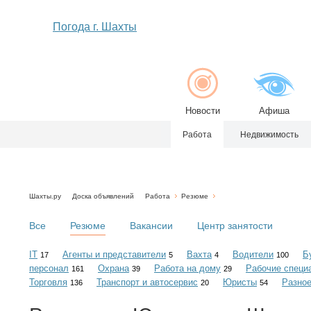
Погода г. Шахты
Новости
Афиша
Работа
Недвижимость
Шахты.ру
Доска объявлений
Работа
Резюме
Все
Резюме
Вакансии
Центр занятости
IT
Агенты и представители
Вахта
Водители
Б
17
5
4
100
персонал
Охрана
Работа на дому
Рабочие специ
161
39
29
Торговля
Транспорт и автосервис
Юристы
Разно
136
20
54