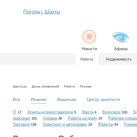
Погода г. Шахты
Новости
Афиша
Работа
Недвижимость
Шахты.ру
Доска объявлений
Работа
Резюме
Все
Резюме
Вакансии
Центр занятости
IT
Агенты и представители
Вахта
Водители
Б
17
5
4
100
персонал
Охрана
Работа на дому
Рабочие специ
161
39
29
Торговля
Транспорт и автосервис
Юристы
Разно
136
20
54