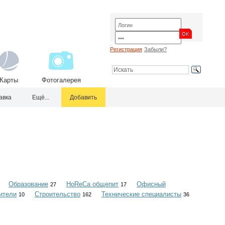
Регистрация
Забыли?
Карты
Фотогалерея
авка
Ещё...
Добавить
Образование
HoReCa общепит
Офисный
27
17
ители
Строительство
Технические специалисты
10
162
36