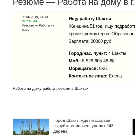
Резюме — Работа на дому в г
06.06.2019, 21:33
Ищу работу Шахты
№ 237344
Резюме — Работа на
Женшина 51 год, ищу подработк
дому
кроме промоутеров. Образован
Зарплата: 20000 руб.
Город/нас. пункт:
г.
Шахты
Моб.:
8-928-605-49-68
Обращаться:
8-21
Контактное лицо:
Елена
Работа на дому работа резюме в Шахтах
Город Шахты ждет массовая
вырубка деревьев: удалят 243
дерева