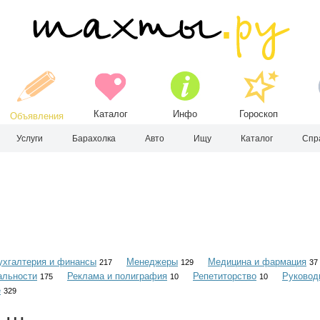
Каталог
Инфо
Гороскоп
Объявления
Услуги
Барахолка
Авто
Ищу
Каталог
Спр
ухгалтерия и финансы
Менеджеры
Медицина и фармация
217
129
37
альности
Реклама и полиграфия
Репетиторство
Руковод
175
10
10
е
329