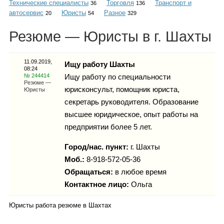
Технические специалисты
Торговля
Транспорт и
Каталог
36
136
автосервис
Юристы
Разное
20
54
329
Резюме — Юристы в г. Шахты
Инфо
11.09.2019,
Ищу работу Шахты
08:24
№ 244414
Ищу работу по специальности
Резюме —
юрисконсульт, помощник юриста,
Юристы
Гороскоп
секретарь руководителя. Образование
высшее юридическое, опыт работы на
предприятии более 5 лет.
Город/нас. пункт:
Карты
г.
Шахты
Моб.:
8-918-572-05-36
Обращаться:
в любое время
Контактное лицо:
Ольга
Фотогалерея
Юристы работа резюме в Шахтах