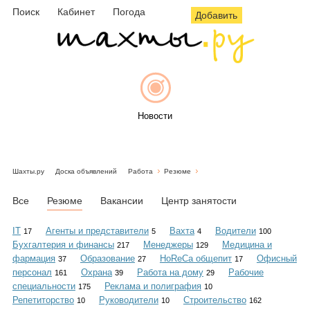
Поиск
Кабинет
Погода
Добавить
Новости
Шахты.ру
Доска объявлений
Работа
Резюме
Афиша
Все
Резюме
Вакансии
Центр занятости
IT
Агенты и представители
Вахта
Водители
17
5
4
100
Бухгалтерия и финансы
Менеджеры
Медицина и
217
129
Объявления
фармация
Образование
HoReCa общепит
Офисный
37
27
17
персонал
Охрана
Работа на дому
Рабочие
161
39
29
специальности
Реклама и полиграфия
175
10
Репетиторство
Руководители
Строительство
10
10
162