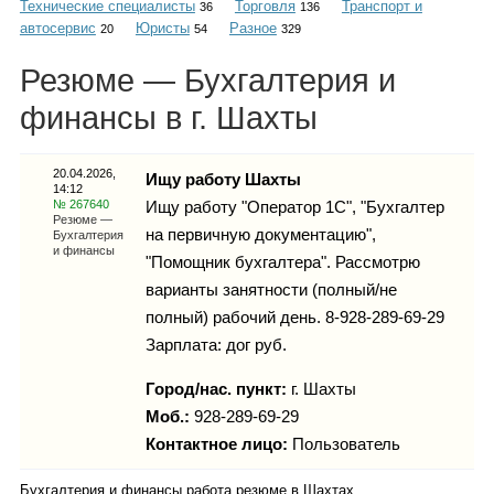
Технические специалисты
Торговля
Транспорт и
Каталог
36
136
автосервис
Юристы
Разное
20
54
329
Резюме — Бухгалтерия и
финансы в г. Шахты
Инфо
20.04.2026,
Ищу работу Шахты
14:12
№ 267640
Ищу работу "Оператор 1С", "Бухгалтер
Гороскоп
Резюме —
на первичную документацию",
Бухгалтерия
и финансы
"Помощник бухгалтера". Рассмотрю
варианты занятности (полный/не
полный) рабочий день. 8-928-289-69-29
Карты
Зарплата: дог руб.
Город/нас. пункт:
г.
Шахты
Моб.:
928-289-69-29
Фотогалерея
Контактное лицо:
Пользователь
Бухгалтерия и финансы работа резюме в Шахтах