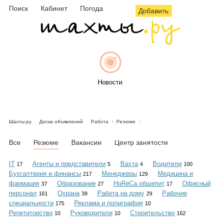
Поиск
Кабинет
Погода
Добавить
Новости
Шахты.ру
Доска объявлений
Работа
Резюме
Афиша
Все
Резюме
Вакансии
Центр занятости
IT
Агенты и представители
Вахта
Водители
17
5
4
100
Бухгалтерия и финансы
Менеджеры
Медицина и
217
129
Объявления
фармация
Образование
HoReCa общепит
Офисный
37
27
17
персонал
Охрана
Работа на дому
Рабочие
161
39
29
специальности
Реклама и полиграфия
175
10
Репетиторство
Руководители
Строительство
10
10
162