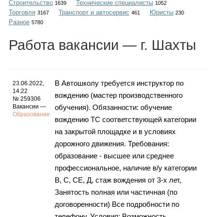
Строительство
Технические специалисты
Каталог
1639
1052
Торговля
Транспорт и автосервис
Юристы
3167
461
230
Разное
5780
Работа
вакансии
— г. Шахты
Инфо
В Автошколу требуется инструктор по
23.06.2022,
14:22
вождению (мастер производственного
Гороскоп
№ 259306
Вакансии —
обучения). Обязанности: обучение
Образование
вождению ТС соответствующей категории
на закрытой площадке и в условиях
Карты
дорожного движения. Требования:
образование - высшее или среднее
профессиональное, наличие в/у категории
В, С, СЕ, Д, стаж вождения от 3-х лет,
Фотогалерея
Занятость полная или частичная (по
договоренности) Все подробности по
телефону. Условия: Возможность