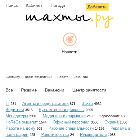
Поиск
Кабинет
Погода
Добавить
Новости
Шахты.ру
Доска объявлений
Работа
Вакансии
Афиша
Все
Резюме
Вакансии
Центр занятости
IT
Агенты и представители
Вахта
281
671
4932
Водители
Бухгалтерия и финансы
3515
2005
Объявления
Менеджеры
Медицина и фармация
2331
210
Образование 168
HoReCa общепит
Офисный персонал
Охрана
1544
3506
1850
Работа на дому
Рабочие специальности
Реклама и
809
14186
полиграфия
Репетиторство
Руководители
428
24
1088