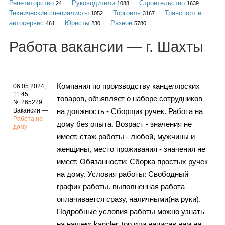
Репетиторство
Руководители
Строительство
Каталог
24
1088
1639
Технические специалисты
Торговля
Транспорт и
1052
3167
автосервис
Юристы
Разное
461
230
5780
Работа
вакансии
— г. Шахты
Инфо
Компания по производству канцелярских
06.05.2024,
11:45
товаров, объявляет о наборе сотрудников
Гороскоп
№ 265229
Вакансии —
на должность - Сборщик ручек. Работа на
Работа на
дому без опыта. Возраст - значения не
дому
имеет, стаж работы - любой, мужчины и
Карты
женщины, место проживания - значения не
имеет. Обязанности: Сборка простых ручек
на дому. Условия работы: Свободный
график работы. выполненная работа
Фотогалерея
оплачивается сразу, наличными(на руки).
Подробные условия работы можно узнать
на нашем: kancler. top или написав нам на