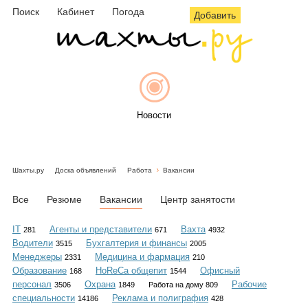
Поиск
Кабинет
Погода
Добавить
Новости
Шахты.ру
Доска объявлений
Работа
Вакансии
Афиша
Все
Резюме
Вакансии
Центр занятости
IT
Агенты и представители
Вахта
281
671
4932
Водители
Бухгалтерия и финансы
3515
2005
Объявления
Менеджеры
Медицина и фармация
2331
210
Образование
HoReCa общепит
Офисный
168
1544
персонал
Охрана
Рабочие
3506
1849
Работа на дому 809
специальности
Реклама и полиграфия
14186
428