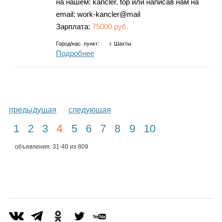
на нашем: kancler. top или написав нам на
email: work-kancler@mail
Зарплата:
75000 руб.
Город/нас. пункт:
г.
Шахты
Подробнее
предыдущая
следующая
1
2
3
4
5
6
7
8
9
10
объявления: 31-40 из 809