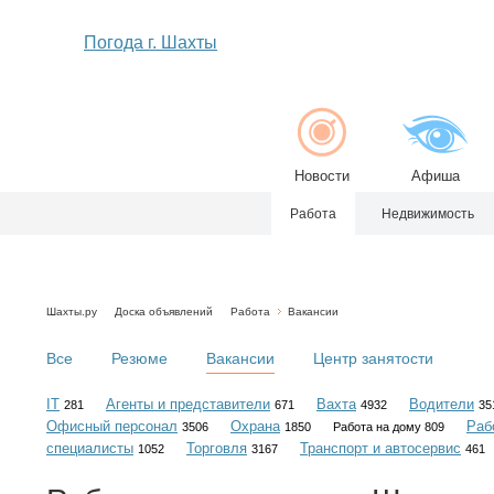
Погода г. Шахты
Новости
Афиша
Работа
Недвижимость
Шахты.ру
Доска объявлений
Работа
Вакансии
Все
Резюме
Вакансии
Центр занятости
IT
Агенты и представители
Вахта
Водители
281
671
4932
35
Офисный персонал
Охрана
Раб
3506
1850
Работа на дому 809
специалисты
Торговля
Транспорт и автосервис
1052
3167
461