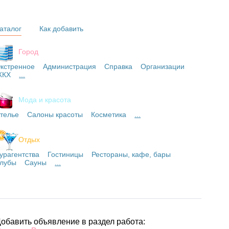
аталог
Как добавить
Город
кстренное
Администрация
Справка
Организации
ЖКХ
...
Мода и красота
телье
Салоны красоты
Косметика
...
Отдых
урагентства
Гостиницы
Рестораны, кафе, бары
лубы
Сауны
...
обавить объявление в раздел работа: