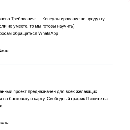
ова Требования: — Консультирование по продукту
ли не умеете, то мы готовы научить)
просам обращаться WhatsApp
Шахты
Данный проект предназначен для всех желающих
ая на банковскую карту. Свободный график Пишите на
ya
Шахты