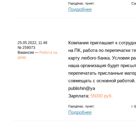
Город/нас. пункт:
Са
Подробнее
Компания приглашает к сотруд
25.05.2022, 11:48
№ 259073
на ПК, работа по перепечатке т
Вакансии —
Работа на
дому
карту любого банка. Условия р
наша организация будет присы
перепечатать присланные матер
совмещать с основной работой. 
publishin@ya
Зарплата:
55000 руб.
Город/нас. пункт:
г.
Подробнее