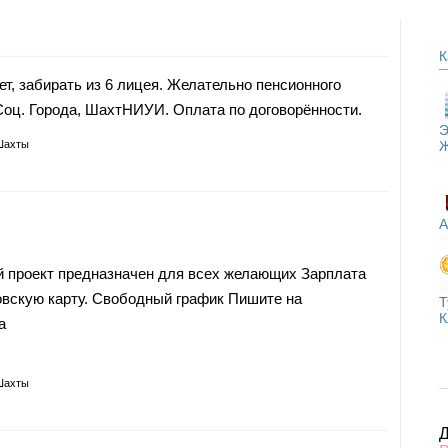
К
ет, забирать из 6 лицея. Желательно пенсионного
Соц. Города, ШахтНИУИ. Оплата по договорённости.
Э
Шахты
А
й проект предназначен для всех желающих Зарплата
ковскую карту. Свободный график Пишите на
Т
К
a
Шахты
Д