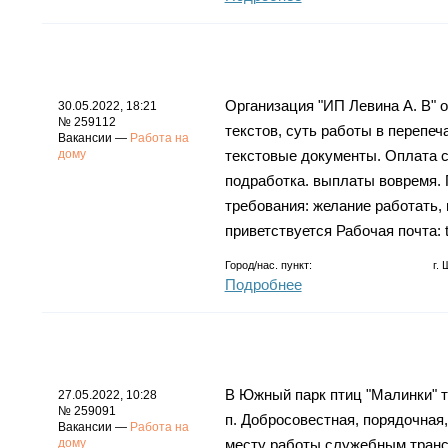
Организация "ИП Левина А. В" 
30.05.2022, 18:21
№ 259112
текстов, суть работы в перепеч
Вакансии —
Работа на
дому
текстовые документы. Оплата с
подработка. выплаты вовремя. 
требования: желание работать, 
приветствуется Рабочая почта: 
Город/нас. пункт:
г.
Подробнее
В Южный парк птиц "Малинки" тре
27.05.2022, 10:28
№ 259091
п. Добросовестная, порядочная,
Вакансии —
Работа на
дому
месту работы служебным транс