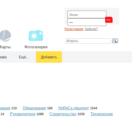
Регистрация
Забыли?
Карты
Фотогалерея
авка
Ещё...
Добавить
мация
Образование
HoReCa общепит
210
168
1544
Руководители
Строительство
Технические
24
1088
1639