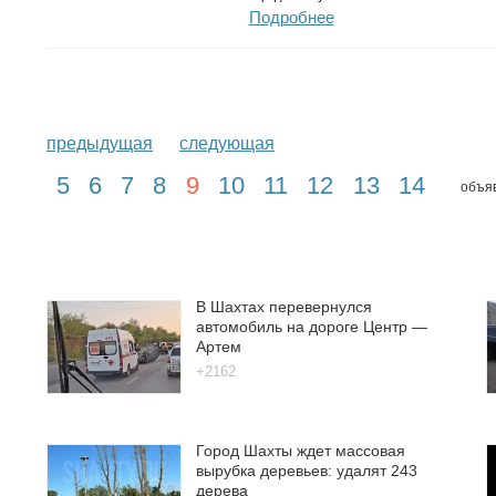
Подробнее
предыдущая
следующая
5
6
7
8
9
10
11
12
13
14
объяв
В Шахтах перевернулся
автомобиль на дороге Центр —
Артем
+2162
Город Шахты ждет массовая
вырубка деревьев: удалят 243
дерева