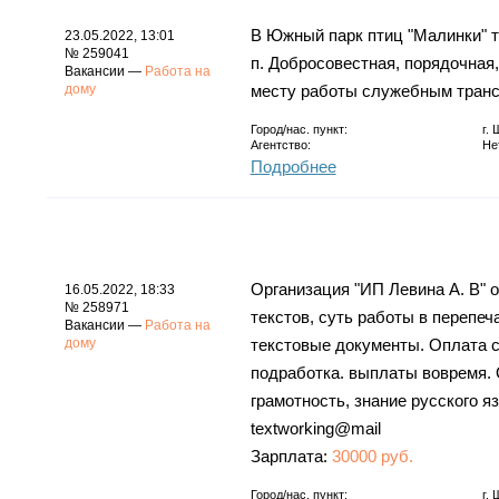
В Южный парк птиц "Малинки" тре
23.05.2022, 13:01
№ 259041
п. Добросовестная, порядочная,
Вакансии —
Работа на
дому
месту работы служебным транс
Город/нас. пункт:
г.
Агентство:
Не
Подробнее
Организация "ИП Левина А. В" 
16.05.2022, 18:33
№ 258971
текстов, суть работы в перепеч
Вакансии —
Работа на
дому
текстовые документы. Оплата с
подработка. выплаты вовремя. 
грамотность, знание русского я
textworking@mail
Зарплата:
30000 руб.
Город/нас. пункт:
г.