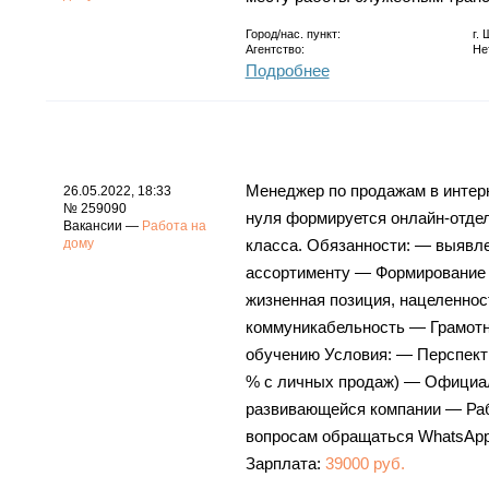
Город/нас. пункт:
г.
Агентство:
Не
Подробнее
Менеджер по продажам в интерн
26.05.2022, 18:33
№ 259090
нуля формируется онлайн-отде
Вакансии —
Работа на
дому
класса. Обязанности: — выявл
ассортименту — Формирование 
жизненная позиция, нацеленнос
коммуникабельность — Грамотн
обучению Условия: — Перспекти
% с личных продаж) — Официал
развивающейся компании — Раб
вопросам обращаться WhatsAp
Зарплата:
39000 руб.