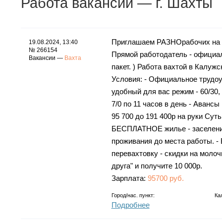
Работа
вакансии
— г. Шахты
Приглашаем РАЗНОрабочих на с
19.08.2024, 13:40
№ 266154
Прямой работодатель - официал
Вакансии —
Вахта
пакет. ) Работа вахтой в Калуж
Условия: - Официальное трудоус
удобный для вас режим - 60/30, 3
7/0 по 11 часов в день - Аванс
95 700 до 191 400р на руки Суть
БЕСПЛАТНОЕ жилье - заселение
проживания до места работы.
перевахтовку - скидки на мол
друга" и получите 10 000р.
Зарплата:
95700 руб.
Город/нас. пункт:
Ка
Подробнее