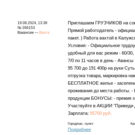
Приглашаем ГРУЗЧИКОВ на сов
19.08.2024, 13:38
№ 266153
Прямой работодатель - официал
Вакансии —
Вахта
пакет. ) Работа вахтой в Калуж
Условия: - Официальное трудоус
удобный для вас режим - 60/30, 3
7/0 по 11 часов в день - Аванс
95 700 до 191 400р на руки Сут
отгрузка товара, маркировка на
БЕСПЛАТНОЕ жилье - заселение
проживания до места работы.
продукции БОНУСЫ: - премия за
Участвуйте в АКЦИИ "Приведи д
Зарплата:
95700 руб.
Город/нас. пункт:
Ка
Подробнее