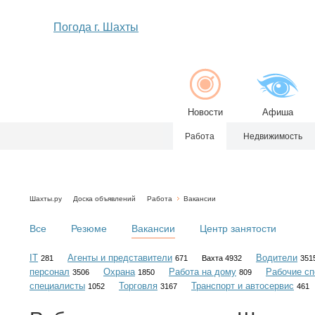
Погода г. Шахты
Новости
Афиша
Работа
Недвижимость
Шахты.ру
Доска объявлений
Работа
Вакансии
Все
Резюме
Вакансии
Центр занятости
IT
Агенты и представители
Водители
281
671
Вахта 4932
351
персонал
Охрана
Работа на дому
Рабочие сп
3506
1850
809
специалисты
Торговля
Транспорт и автосервис
1052
3167
461