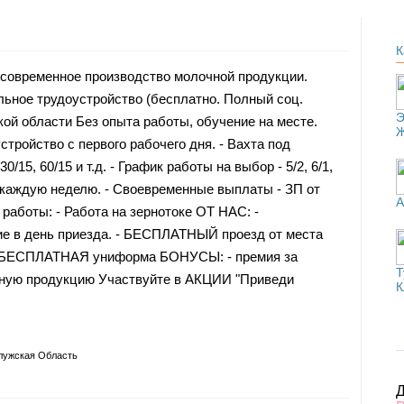
К
овременное производство молочной продукции.
ьное трудоустройство (бесплатно. Полный соц.
Э
ской области Без опыта работы, обучение на месте.
тройство с первого рабочего дня. - Вахта под
0/15, 60/15 и т.д. - График работы на выбор - 5/2, 6/1,
ы каждую неделю. - Своевременные выплаты - ЗП от
А
 работы: - Работа на зернотоке ОТ НАС: -
 в день приезда. - БЕСПЛАТНЫЙ проезд от места
 - БЕСПЛАТНАЯ униформа БОНУСЫ: - премия за
Т
очную продукцию Участвуйте в АКЦИИ "Приведи
К
лужская Область
Д