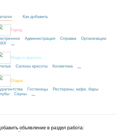
аталог
Как добавить
Город
кстренное
Администрация
Справка
Организации
ЖКХ
...
Мода и красота
телье
Салоны красоты
Косметика
...
Отдых
урагентства
Гостиницы
Рестораны, кафе, бары
лубы
Сауны
...
обавить объявление в раздел работа: