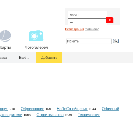
Регистрация
Забыли?
Карты
Фотогалерея
авка
Ещё...
Добавить
ация
Образование
HoReCa общепит
Офисный
210
168
1544
уководители
Строительство
Технические
1088
1639