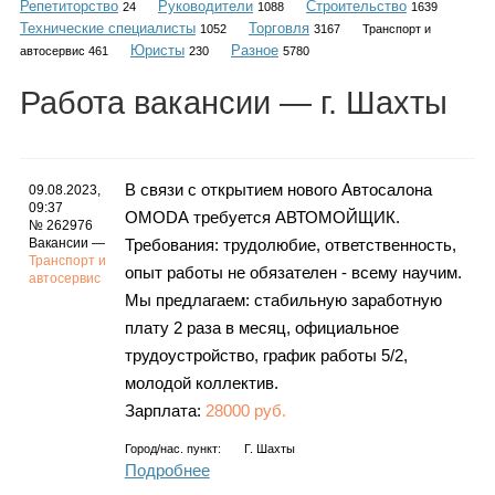
Репетиторство
Руководители
Строительство
Каталог
24
1088
1639
Технические специалисты
Торговля
1052
3167
Транспорт и
Юристы
Разное
автосервис 461
230
5780
Работа
вакансии
— г. Шахты
Инфо
В связи с открытием нового Автосалона
09.08.2023,
09:37
ОМОDА требуется АВТОМОЙЩИК.
Гороскоп
№ 262976
Вакансии —
Требования: трудолюбие, ответственность,
Транспорт и
опыт работы не обязателен - всему научим.
автосервис
Мы предлагаем: стабильную заработную
Карты
плату 2 раза в месяц, официальное
трудоустройство, график работы 5/2,
молодой коллектив.
Зарплата:
28000 руб.
Фотогалерея
Город/нас. пункт:
Г. Шахты
Подробнее