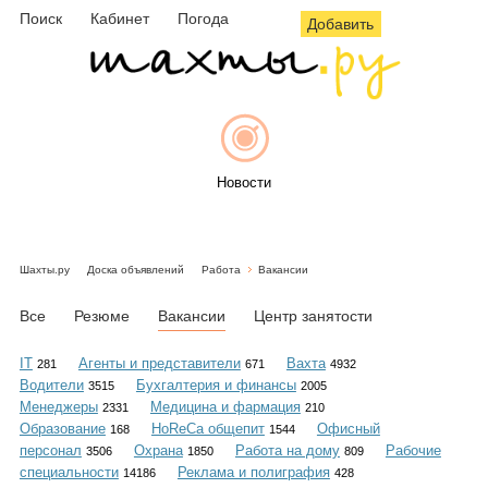
Поиск
Кабинет
Погода
Добавить
Новости
Шахты.ру
Доска объявлений
Работа
Вакансии
Афиша
Все
Резюме
Вакансии
Центр занятости
IT
Агенты и представители
Вахта
281
671
4932
Водители
Бухгалтерия и финансы
3515
2005
Объявления
Менеджеры
Медицина и фармация
2331
210
Образование
HoReCa общепит
Офисный
168
1544
персонал
Охрана
Работа на дому
Рабочие
3506
1850
809
специальности
Реклама и полиграфия
14186
428