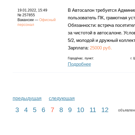
В Автосалон требуется Админис
19.01.2022, 15:49
№ 257855
пользователь ПК, грамотная уст
Вакансии —
Офисный
персонал
Обязанности: встреча посетител
за чистотой в автосалоне. Усло
5/2, молодой и дружный коллект
Зарплата:
25000 руб.
Город/нас. пункт:
г.
Подробнее
предыдущая
следующая
3
4
5
6
7
8
9
10
11
12
объявлен