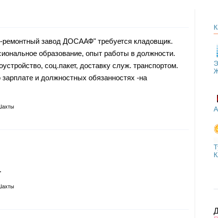
К
-ремонтный завод ДОСААФ" требуется кладовщик.
иональное образование, опыт работы в должности.
Э
устройство, соц.пакет, доставку служ. транспортом.
 зарплате и должностных обязанностях -на
Шахты
А
Т
К
.
Шахты
Д