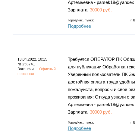
Артемьевна - parsek18@yandex
Зарплата:
30000 руб.
Город/нас. пункт:
г.
Подробнее
Требуется ОПЕРАТОР ПК Обязан
13.04.2022, 10:15
№ 258741
для публикации Обработка тек
Вакансии —
Офисный
персонал
Уверенный пользователь ПК Зна
достойная оплата труда удобны
пожалуйста, вопросы и свое ре
проживания: Откуда узнали о в
Артемьевна - parsek18@yandex
Зарплата:
30000 руб.
Город/нас. пункт:
г.
Подробнее