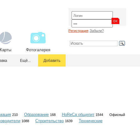
Регистрация
Забыли?
Карты
Фотогалерея
авка
Ещё...
Добавить
мация
Образование
HoReCa общепит
210
168
1544
Офисный
ководители
Строительство
Технические
1088
1639