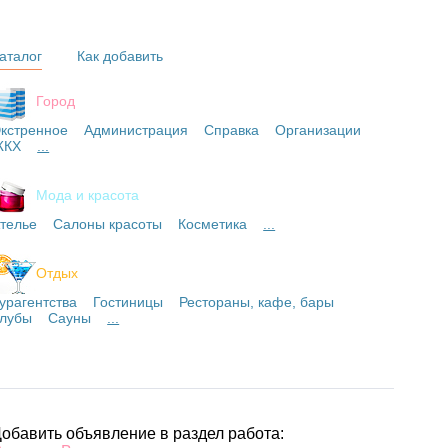
аталог
Как добавить
Город
кстренное
Администрация
Справка
Организации
ЖКХ
...
Мода и красота
телье
Салоны красоты
Косметика
...
Отдых
урагентства
Гостиницы
Рестораны, кафе, бары
лубы
Сауны
...
обавить объявление в раздел работа: