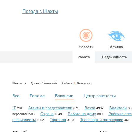
Погода г. Шахты
Новости
Афиша
Работа
Недвижимость
Шахты.ру
Доска объявлений
Работа
Вакансии
Все
Резюме
Вакансии
Центр занятости
IT
Агенты и представители
Вахта
Водители
281
671
4932
35
Охрана
Работа на дому
Рабочие спе
персонал 3506
1849
809
специалисты
Торговля
Транспорт и автосервис
1052
3167
461