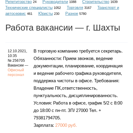
Репетиторство
Руководители
Строительство
Каталог
24
1088
1639
Технические специалисты
Торговля
Транспорт и
1052
3167
автосервис
Юристы
Разное
461
230
5780
Работа
вакансии
— г. Шахты
Инфо
В торговую компанию требуется секретарь.
12.10.2021,
10:35
Обязанности: Прием звонков, ведение
Гороскоп
№ 256705
Вакансии —
документации, планирование, координация
Офисный
и ведение рабочего графика руководителя,
персонал
поддержка чистоты в офисе. Требования:
Карты
Владение ПК,ответственность,
пунктуальность, дисциплинированность.
Условия: Работа в офисе, график 5/2 с 8:00
до 18:00 с пн-пт. ЗП/ 27000 Тел. +
Фотогалерея
79381794705.
Зарплата:
27000 руб.