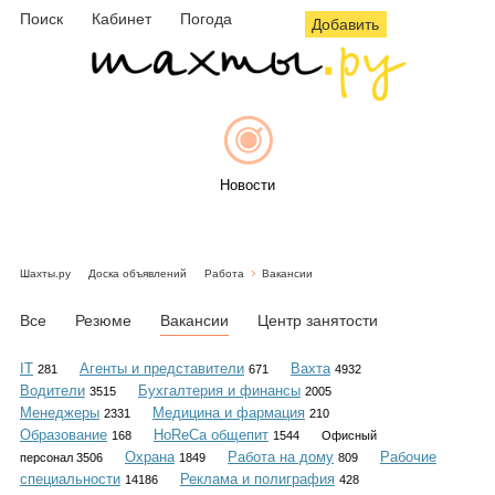
Поиск
Кабинет
Погода
Добавить
Новости
Шахты.ру
Доска объявлений
Работа
Вакансии
Афиша
Все
Резюме
Вакансии
Центр занятости
IT
Агенты и представители
Вахта
281
671
4932
Водители
Бухгалтерия и финансы
3515
2005
Объявления
Менеджеры
Медицина и фармация
2331
210
Образование
HoReCa общепит
168
1544
Офисный
Охрана
Работа на дому
Рабочие
персонал 3506
1849
809
специальности
Реклама и полиграфия
14186
428