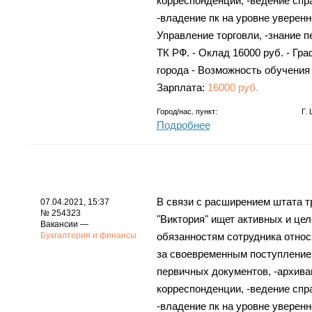
корреспонденции, -ведение спр
-владение пк на уровне уверенно
Управление торговли, -знание 
ТК РФ. - Оклад 16000 руб. - Гра
города - Возможность обучения
Зарплата:
16000 руб.
Город/нас. пункт:
Г.
Подробнее
В связи с расширением штата 
07.04.2021, 15:37
№ 254323
"Виктория" ищет активных и це
Вакансии —
Бухгалтерия и финансы
обязанностям сотрудника относ
за своевременным поступление
первичных документов, -архива
корреспонденции, -ведение спр
-владение пк на уровне уверенно