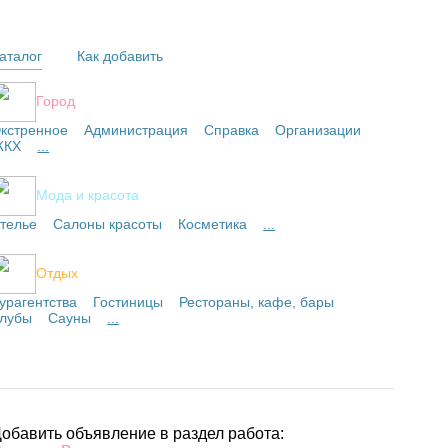
аталог
Как добавить
Город
кстренное
Администрация
Справка
Организации
ЖКХ
...
Мода и красота
телье
Салоны красоты
Косметика
...
Отдых
урагентства
Гостиницы
Рестораны, кафе, бары
лубы
Сауны
...
обавить объявление в раздел работа: