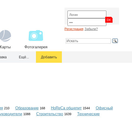
Регистрация
Забыли?
Карты
Фотогалерея
авка
Ещё...
Добавить
ия
Образование
HoReCa общепит
Офисный
210
168
1544
уководители
Строительство
Технические
1088
1639