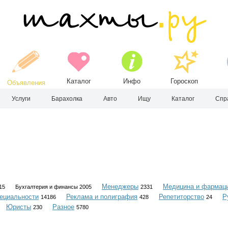
Каталог
Инфо
Гороскоп
Объявления
Услуги
Барахолка
Авто
Ищу
Каталог
Спр
Менеджеры
Медицина и фармац
15
Бухгалтерия и финансы 2005
2331
ециальности
Реклама и полиграфия
Репетиторство
Р
14186
428
24
Юристы
Разное
230
5780