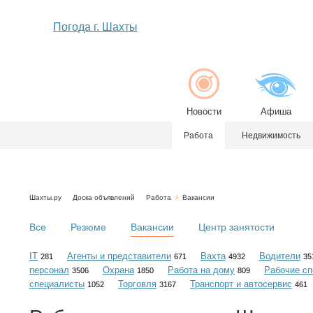
Погода г. Шахты
Новости
Афиша
Работа
Недвижимость
Шахты.ру
Доска объявлений
Работа
Вакансии
Все
Резюме
Вакансии
Центр занятости
IT
Агенты и представители
Вахта
Водители
281
671
4932
35
персонал
Охрана
Работа на дому
Рабочие сп
3506
1850
809
специалисты
Торговля
Транспорт и автосервис
1052
3167
461