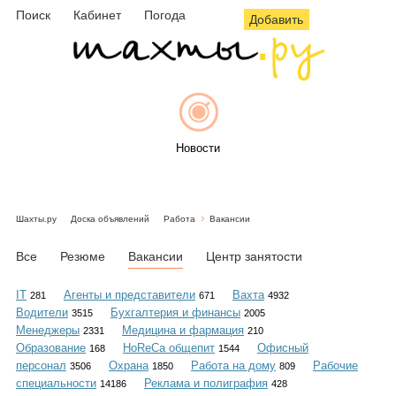
Поиск
Кабинет
Погода
Добавить
Новости
Шахты.ру
Доска объявлений
Работа
Вакансии
Афиша
Все
Резюме
Вакансии
Центр занятости
IT
Агенты и представители
Вахта
281
671
4932
Водители
Бухгалтерия и финансы
3515
2005
Объявления
Менеджеры
Медицина и фармация
2331
210
Образование
HoReCa общепит
Офисный
168
1544
персонал
Охрана
Работа на дому
Рабочие
3506
1850
809
специальности
Реклама и полиграфия
14186
428