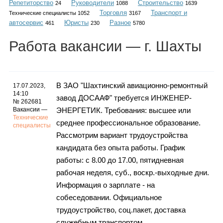
Репетиторство
Руководители
Строительство
Каталог
24
1088
1639
Торговля
Транспорт и
Технические специалисты 1052
3167
автосервис
Юристы
Разное
461
230
5780
Работа
вакансии
— г. Шахты
Инфо
В ЗАО "Шахтинский авиационно-ремонтный
17.07.2023,
14:10
завод ДОСААФ" требуется ИНЖЕНЕР-
Гороскоп
№ 262681
Вакансии —
ЭНЕРГЕТИК. Требования: высшее или
Технические
среднее профессиональное образование.
специалисты
Рассмотрим вариант трудоустройства
Карты
кандидата без опыта работы. График
работы: с 8.00 до 17.00, пятидневная
рабочая неделя, суб., воскр.-выходные дни.
Информация о зарплате - на
Фотогалерея
собеседовании. Официальное
трудоустройство, соц.пакет, доставка
служебным транспортом.