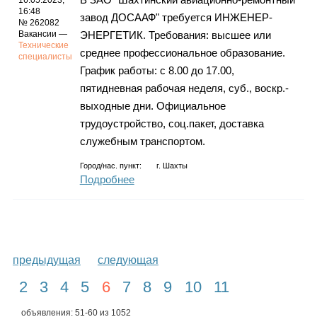
16.05.2023,
16:48
завод ДОСААФ" требуется ИНЖЕНЕР-
№ 262082
Вакансии —
ЭНЕРГЕТИК. Требования: высшее или
Технические
среднее профессиональное образование.
специалисты
График работы: с 8.00 до 17.00,
пятидневная рабочая неделя, суб., воскр.-
выходные дни. Официальное
трудоустройство, соц.пакет, доставка
служебным транспортом.
Город/нас. пункт:
г.
Шахты
Подробнее
предыдущая
следующая
2
3
4
5
6
7
8
9
10
11
объявления: 51-60 из 1052