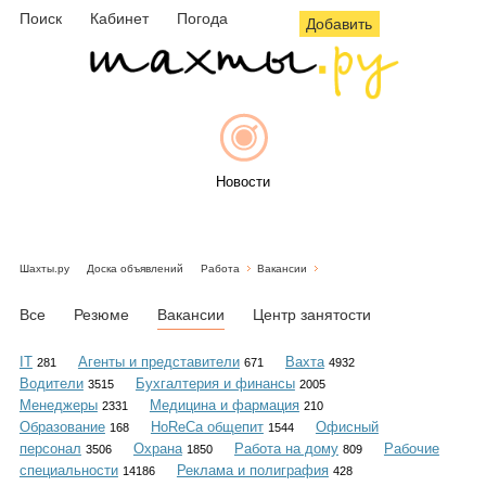
Поиск
Кабинет
Погода
Добавить
Новости
Шахты.ру
Доска объявлений
Работа
Вакансии
Афиша
Все
Резюме
Вакансии
Центр занятости
IT
Агенты и представители
Вахта
281
671
4932
Водители
Бухгалтерия и финансы
3515
2005
Объявления
Менеджеры
Медицина и фармация
2331
210
Образование
HoReCa общепит
Офисный
168
1544
персонал
Охрана
Работа на дому
Рабочие
3506
1850
809
специальности
Реклама и полиграфия
14186
428