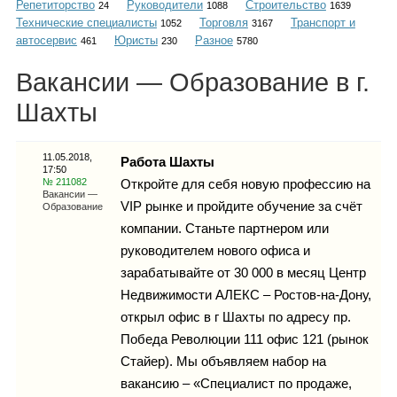
Репетиторство
Руководители
Строительство
Каталог
24
1088
1639
Технические специалисты
Торговля
Транспорт и
1052
3167
автосервис
Юристы
Разное
461
230
5780
Вакансии — Образование в г.
Инфо
Шахты
11.05.2018,
Работа Шахты
17:50
Гороскоп
№ 211082
Откройте для себя новую профессию на
Вакансии —
VIP рынке и пройдите обучение за счёт
Образование
компании. Станьте партнером или
руководителем нового офиса и
Карты
зарабатывайте от 30 000 в месяц Центр
Недвижимости АЛЕКС – Ростов-на-Дону,
открыл офис в г Шахты по адресу пр.
Победа Революции 111 офис 121 (рынок
Фотогалерея
Стайер). Мы объявляем набор на
вакансию – «Специалист по продаже,