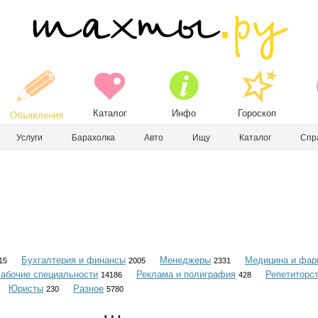
Каталог
Инфо
Гороскоп
Объявления
Услуги
Барахолка
Авто
Ищу
Каталог
Спр
Бухгалтерия и финансы
Менеджеры
Медицина и фар
15
2005
2331
абочие специальности
Реклама и полиграфия
Репетиторс
14186
428
Юристы
Разное
230
5780