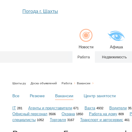
Погода г. Шахты
Новости
Афиша
Работа
Недвижимость
Шахты.ру
Доска объявлений
Работа
Вакансии
Все
Резюме
Вакансии
Центр занятости
IT
Агенты и представители
Вахта
Водители
281
671
4932
35
Офисный персонал
Охрана
Работа на дому
Р
3506
1850
809
специалисты
Торговля
Транспорт и автосервис
1052
3167
461