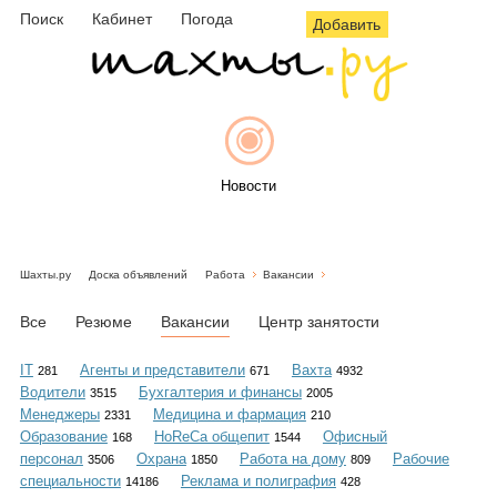
Поиск
Кабинет
Погода
Добавить
Новости
Шахты.ру
Доска объявлений
Работа
Вакансии
Афиша
Все
Резюме
Вакансии
Центр занятости
IT
Агенты и представители
Вахта
281
671
4932
Водители
Бухгалтерия и финансы
3515
2005
Объявления
Менеджеры
Медицина и фармация
2331
210
Образование
HoReCa общепит
Офисный
168
1544
персонал
Охрана
Работа на дому
Рабочие
3506
1850
809
специальности
Реклама и полиграфия
14186
428