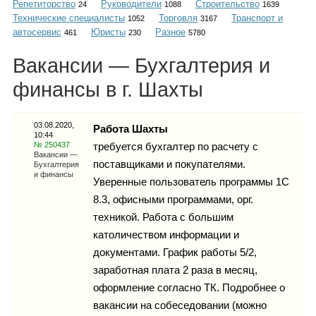
Репетиторство
Руководители
Строительство
Каталог
24
1088
1639
Технические специалисты
Торговля
Транспорт и
1052
3167
автосервис
Юристы
Разное
461
230
5780
Вакансии — Бухгалтерия и
Инфо
финансы в г. Шахты
03.08.2020,
Работа Шахты
10:44
Гороскоп
№ 250437
требуется бухгалтер по расчету с
Вакансии —
поставщиками и покупателями.
Бухгалтерия
и финансы
Уверенные пользователь программы 1С
8.3, офисными программами, орг.
Карты
техникой. Работа с большим
католичеством информации и
документами. График работы 5/2,
заработная плата 2 раза в месяц,
Фотогалерея
оформление согласно ТК. Подробнее о
вакансии на собеседовании (можно