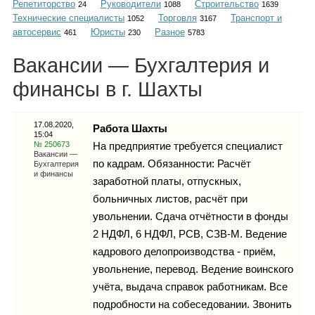
Репетиторство
Руководители
Строительство
Каталог
24
1088
1639
Технические специалисты
Торговля
Транспорт и
1052
3167
автосервис
Юристы
Разное
461
230
5783
Вакансии — Бухгалтерия и
Инфо
финансы в г. Шахты
17.08.2020,
Работа Шахты
15:04
Гороскоп
№ 250673
На предприятие требуется специалист
Вакансии —
по кадрам. Обязанности: Расчёт
Бухгалтерия
и финансы
заработной платы, отпускных,
больничных листов, расчёт при
Карты
увольнении. Сдача отчётности в фонды
2 НДФЛ, 6 НДФЛ, РСВ, СЗВ-М. Ведение
кадрового делопроизводства - приём,
увольнение, перевод. Ведение воинского
Фотогалерея
учёта, выдача справок работникам. Все
подробности на собеседовании. Звонить