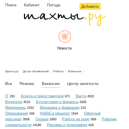
Поиск
Кабинет
Погода
Добавить
Новости
Шахты.ру
Доска объявлений
Работа
Вакансии
Афиша
Все
Резюме
Вакансии
Центр занятости
IT
Агенты и представители
Вахта
281
671
4932
Водители
Бухгалтерия и финансы
3516
2005
Объявления
Менеджеры
Медицина и фармация
2331
210
Образование
HoReCa общепит
Офисный
168
1544
персонал
Охрана
Работа на дому
Рабочие
3506
1850
809
специальности
Реклама и полиграфия
14186
428