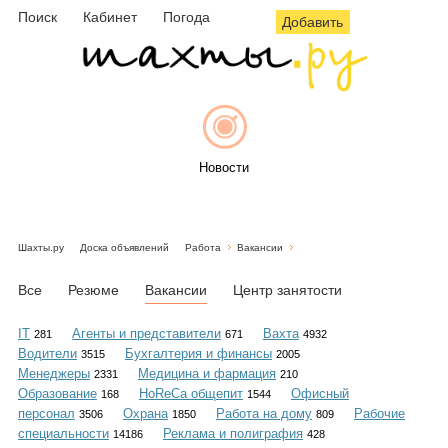
Поиск
Кабинет
Погода
Добавить
Новости
Шахты.ру
Доска объявлений
Работа
Вакансии
Афиша
Все
Резюме
Вакансии
Центр занятости
IT
Агенты и представители
Вахта
281
671
4932
Водители
Бухгалтерия и финансы
3515
2005
Объявления
Менеджеры
Медицина и фармация
2331
210
Образование
HoReCa общепит
Офисный
168
1544
персонал
Охрана
Работа на дому
Рабочие
3506
1850
809
специальности
Реклама и полиграфия
14186
428