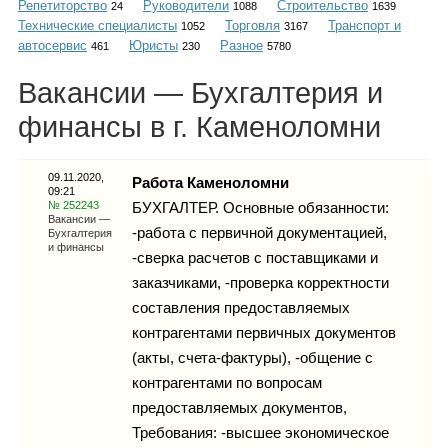
Репетиторство
Руководители
Строительство
Каталог
24
1088
1639
Технические специалисты
Торговля
Транспорт и
1052
3167
автосервис
Юристы
Разное
461
230
5780
Вакансии — Бухгалтерия и
Инфо
финансы в г. Каменоломни
09.11.2020,
Работа Каменоломни
09:21
Гороскоп
№ 252243
БУХГАЛТЕР. Основные обязанности:
Вакансии —
-работа с первичной документацией,
Бухгалтерия
и финансы
-сверка расчетов с поставщиками и
заказчиками, -проверка корректности
Карты
составления предоставляемых
контрагентами первичных документов
(акты, счета-фактуры), -общение с
контрагентами по вопросам
Фотогалерея
предоставляемых документов,
Требования: -высшее экономическое