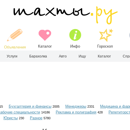
Каталог
Инфо
Гороскоп
Объявления
Услуги
Барахолка
Авто
Ищу
Каталог
Спр
Бухгалтерия и финансы
Менеджеры
Медицина и фар
15
2005
2331
абочие специальности
Реклама и полиграфия
Репетиторс
14186
428
Юристы
Разное
230
5780