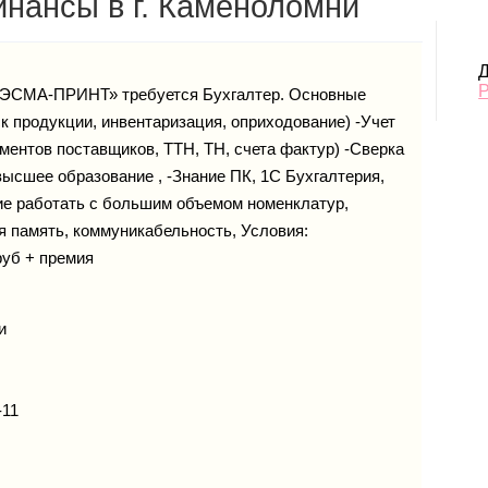
нансы в г. Каменоломни
Д
«ЭСМА-ПРИНТ» требуется Бухгалтер. Основные
к продукции, инвентаризация, оприходование) -Учет
ентов поставщиков, ТТН, ТН, счета фактур) -Сверка
-высшее образование , -Знание ПК, 1С Бухгалтерия,
ние работать с большим объемом номенклатур,
я память, коммуникабельность, Условия:
руб + премия
и
-11