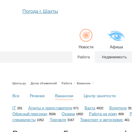
Погода г. Шахты
Новости
Афиша
Работа
Недвижимость
Шахты.ру
Доска объявлений
Работа
Вакансии
Все
Резюме
Вакансии
Центр занятости
IT
Агенты и представители
Вахта
Водители
281
671
4932
35
Офисный персонал
Охрана
Работа на дому
Р
3506
1850
809
специалисты
Торговля
Транспорт и автосервис
1052
3167
461