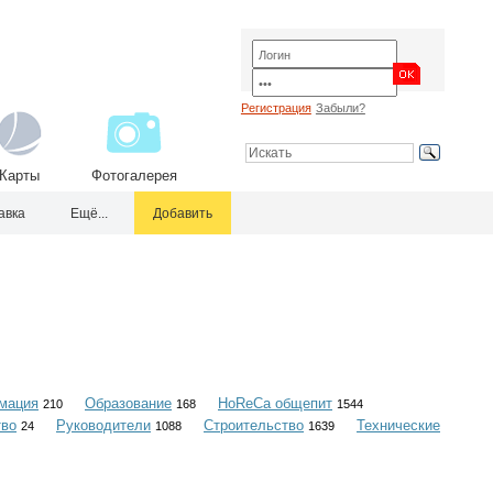
Регистрация
Забыли?
Карты
Фотогалерея
авка
Ещё...
Добавить
мация
Образование
HoReCa общепит
210
168
1544
тво
Руководители
Строительство
Технические
24
1088
1639