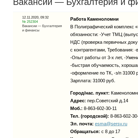
Вакансии — Бухгалтерия и фи
12.11.2020, 09:32
Работа Каменоломни
№ 252304
Вакансии — Бухгалтерия
В Полиграфический комплекс 
и финансы
обязанности: -Учет ТМЦ (выпус
НДС (проверка первичных докум
с контрагентами, Требования: 
-Опыт работы от 3-х лет, -Уме
-быстрая обучаемость, хороша
-оформление по ТК, -з/п 31000 
Зарплата: 31000 руб.
Город/нас. пункт:
Каменоломн
Адрес:
пер.Советский д.14
Моб.:
8-863-602-30-11
Тел. (городской):
8-863-602-30
Эл. почта:
esma@sersv.ru
Обращаться:
с 8 до 17