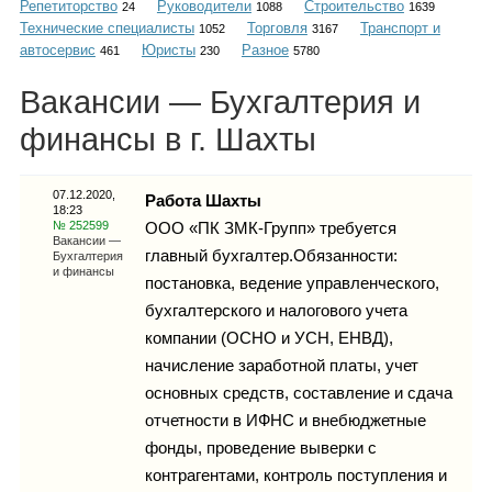
Репетиторство
Руководители
Строительство
Каталог
24
1088
1639
Технические специалисты
Торговля
Транспорт и
1052
3167
автосервис
Юристы
Разное
461
230
5780
Вакансии — Бухгалтерия и
Инфо
финансы в г. Шахты
07.12.2020,
Работа Шахты
18:23
Гороскоп
№ 252599
ООО «ПК ЗМК-Групп» требуется
Вакансии —
главный бухгалтер.Обязанности:
Бухгалтерия
и финансы
постановка, ведение управленческого,
бухгалтерского и налогового учета
Карты
компании (ОСНО и УСН, ЕНВД),
начисление заработной платы, учет
основных средств, составление и сдача
отчетности в ИФНС и внебюджетные
Фотогалерея
фонды, проведение выверки с
контрагентами, контроль поступления и