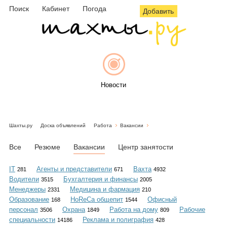
Поиск
Кабинет
Погода
Добавить
Новости
Шахты.ру
Доска объявлений
Работа
Вакансии
Афиша
Все
Резюме
Вакансии
Центр занятости
IT
Агенты и представители
Вахта
281
671
4932
Водители
Бухгалтерия и финансы
3515
2005
Объявления
Менеджеры
Медицина и фармация
2331
210
Образование
HoReCa общепит
Офисный
168
1544
персонал
Охрана
Работа на дому
Рабочие
3506
1849
809
специальности
Реклама и полиграфия
14186
428