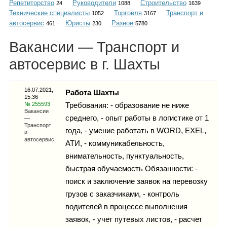
Репетиторство
Руководители
Строительство
Каталог
24
1088
1639
Технические специалисты
Торговля
Транспорт и
1052
3167
автосервис
Юристы
Разное
461
230
5780
Вакансии — Транспорт и
Инфо
автосервис в г. Шахты
16.07.2021,
Работа Шахты
15:36
Гороскоп
№ 255593
Требования: - образование не ниже
Вакансии
среднего, - опыт работы в логистике от 1
—
Транспорт
года, - умение работать в WORD, EXEL,
и
автосервис
АТИ, - коммуникабельность,
Карты
внимательность, пунктуальность,
быстрая обучаемость Обязанности: -
поиск и заключение заявок на перевозку
грузов с заказчиками, - контроль
Фотогалерея
водителей в процессе выполнения
заявок, - учет путевых листов, - расчет