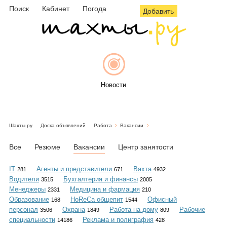
Поиск
Кабинет
Погода
Добавить
Новости
Шахты.ру
Доска объявлений
Работа
Вакансии
Афиша
Все
Резюме
Вакансии
Центр занятости
IT
Агенты и представители
Вахта
281
671
4932
Водители
Бухгалтерия и финансы
3515
2005
Объявления
Менеджеры
Медицина и фармация
2331
210
Образование
HoReCa общепит
Офисный
168
1544
персонал
Охрана
Работа на дому
Рабочие
3506
1849
809
специальности
Реклама и полиграфия
14186
428