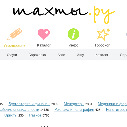
Каталог
Инфо
Гороскоп
Объявления
Услуги
Барахолка
Авто
Ищу
Каталог
Спр
Бухгалтерия и финансы
Менеджеры
Медицина и фар
15
2005
2331
абочие специальности
Реклама и полиграфия
Репетиторс
14186
428
Юристы
Разное
230
5780