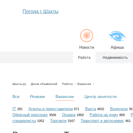
Погода г. Шахты
Новости
Афиша
Работа
Недвижимость
Шахты.ру
Доска объявлений
Работа
Вакансии
Все
Резюме
Вакансии
Центр занятости
IT
Агенты и представители
Вахта
Водители
281
671
4932
35
Офисный персонал
Охрана
Работа на дому
Р
3506
1850
809
специалисты
Торговля
Транспорт и автосервис
1052
3167
461