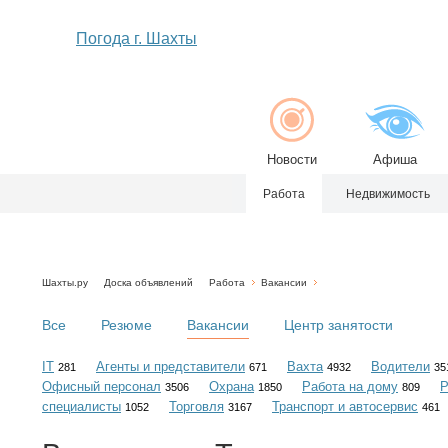
Погода г. Шахты
Новости
Афиша
Работа
Недвижимость
Шахты.ру
Доска объявлений
Работа
Вакансии
Все
Резюме
Вакансии
Центр занятости
IT
Агенты и представители
Вахта
Водители
281
671
4932
35
Офисный персонал
Охрана
Работа на дому
Р
3506
1850
809
специалисты
Торговля
Транспорт и автосервис
1052
3167
461