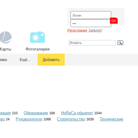
Регистрация
Забыли?
Карты
Фотогалерея
авка
Ещё...
Добавить
мация
Образование
HoReCa общепит
210
168
1544
тво
Руководители
Строительство
Технические
24
1088
1639