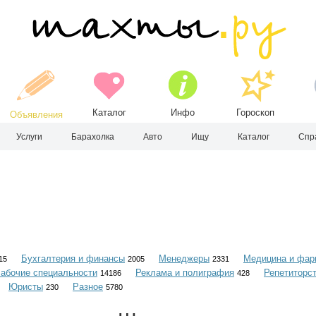
Каталог
Инфо
Гороскоп
Объявления
Услуги
Барахолка
Авто
Ищу
Каталог
Спр
Бухгалтерия и финансы
Менеджеры
Медицина и фар
15
2005
2331
абочие специальности
Реклама и полиграфия
Репетиторс
14186
428
Юристы
Разное
230
5780