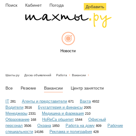
Поиск
Кабинет
Погода
Добавить
Новости
Шахты.ру
Доска объявлений
Работа
Вакансии
Афиша
Все
Резюме
Вакансии
Центр занятости
IT
Агенты и представители
Вахта
281
671
4932
Водители
Бухгалтерия и финансы
3516
2005
Объявления
Менеджеры
Медицина и фармация
2331
210
Образование
HoReCa общепит
Офисный
168
1544
персонал
Охрана
Работа на дому
Рабочие
3506
1850
809
специальности
Реклама и полиграфия
14186
428