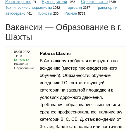
Репетиторство
Руководители
Строительство
Каталог
24
1088
1639
Технические специалисты
Торговля
Транспорт и
1052
3167
автосервис
Юристы
Разное
461
230
5783
Вакансии — Образование в г.
Инфо
Шахты
08.08.2022,
Работа Шахты
11:10
Гороскоп
№ 259712
В Автошколу требуется инструктор по
Вакансии —
вождению (мастер производственного
Образование
обучения). Обязанности: обучение
вождению ТС соответствующей
Карты
категории на закрытой площадке и в
условиях дорожного движения.
Требования: образование - высшее или
среднее профессиональное, наличие в/у
Фотогалерея
категории В, С, СЕ, Д, стаж вождения от
3-х лет, Занятость полная или частичная