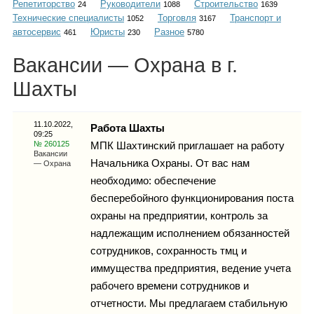
Репетиторство
Руководители
Строительство
Каталог
24
1088
1639
Технические специалисты
Торговля
Транспорт и
1052
3167
автосервис
Юристы
Разное
461
230
5780
Вакансии — Охрана в г.
Инфо
Шахты
11.10.2022,
Работа Шахты
09:25
Гороскоп
№ 260125
МПК Шахтинский приглашает на работу
Вакансии
Начальника Охраны. От вас нам
— Охрана
необходимо: обеспечение
бесперебойного функционирования поста
Карты
охраны на предприятии, контроль за
надлежащим исполнением обязанностей
сотрудников, сохранность тмц и
иммущества предприятия, ведение учета
Фотогалерея
рабочего времени сотрудников и
отчетности. Мы предлагаем стабильную