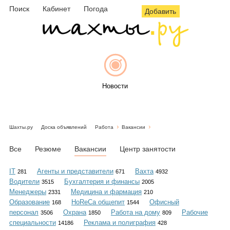
Поиск
Кабинет
Погода
Добавить
Новости
Шахты.ру
Доска объявлений
Работа
Вакансии
Афиша
Все
Резюме
Вакансии
Центр занятости
IT
Агенты и представители
Вахта
281
671
4932
Водители
Бухгалтерия и финансы
3515
2005
Объявления
Менеджеры
Медицина и фармация
2331
210
Образование
HoReCa общепит
Офисный
168
1544
персонал
Охрана
Работа на дому
Рабочие
3506
1850
809
специальности
Реклама и полиграфия
14186
428