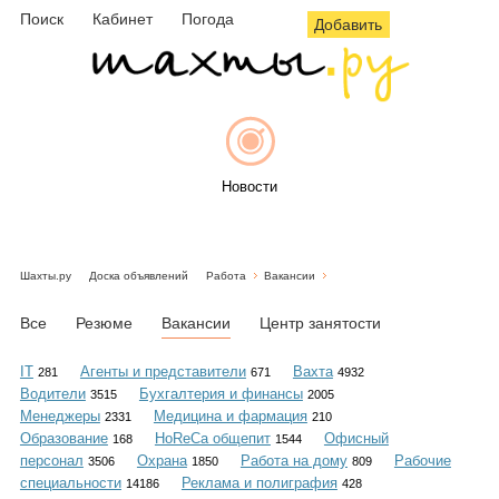
Поиск
Кабинет
Погода
Добавить
Новости
Шахты.ру
Доска объявлений
Работа
Вакансии
Афиша
Все
Резюме
Вакансии
Центр занятости
IT
Агенты и представители
Вахта
281
671
4932
Водители
Бухгалтерия и финансы
3515
2005
Объявления
Менеджеры
Медицина и фармация
2331
210
Образование
HoReCa общепит
Офисный
168
1544
персонал
Охрана
Работа на дому
Рабочие
3506
1850
809
специальности
Реклама и полиграфия
14186
428