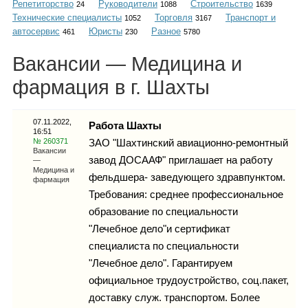
Репетиторство
Руководители
Строительство
Каталог
24
1088
1639
Технические специалисты
Торговля
Транспорт и
1052
3167
автосервис
Юристы
Разное
461
230
5780
Вакансии — Медицина и
Инфо
фармация в г. Шахты
07.11.2022,
Работа Шахты
16:51
Гороскоп
№ 260371
ЗАО "Шахтинский авиационно-ремонтный
Вакансии
завод ДОСААФ" приглашает на работу
—
Медицина и
фельдшера- заведующего здравпунктом.
фармация
Требования: среднее профессиональное
Карты
образование по специальности
"Лечебное дело"и сертификат
специалиста по специальности
"Лечебное дело". Гарантируем
Фотогалерея
официальное трудоустройство, соц.пакет,
доставку служ. транспортом. Более