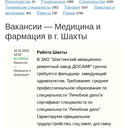
Репетиторство
Руководители
Строительство
Каталог
24
1088
1639
Технические специалисты
Торговля
Транспорт и
1052
3167
автосервис
Юристы
Разное
461
230
5780
Вакансии — Медицина и
Инфо
фармация в г. Шахты
10.11.2022,
Работа Шахты
16:42
Гороскоп
№ 260416
В ЗАО "Шахтинский авиационно-
Вакансии
ремонтный завод ДОСААФ" срочно
—
Медицина и
требуется фельдшер- заведующий
фармация
здравпунктом. Требования: среднее
Карты
профессиональное образование по
специальности "Лечебное дело"и
сертификат специалиста по
специальности "Лечебное дело".
Фотогалерея
Гарантируем официальное
трудоустройство, соц.пакет, доставку