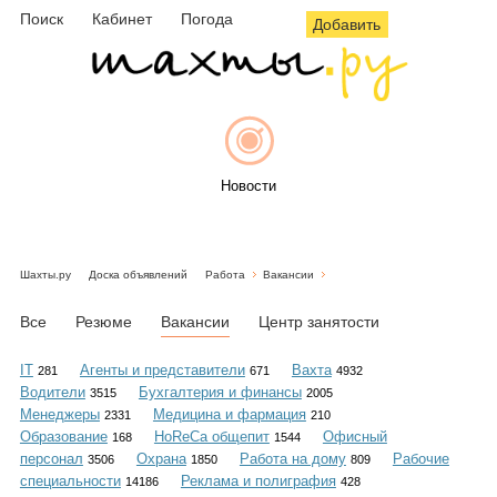
Поиск
Кабинет
Погода
Добавить
Новости
Шахты.ру
Доска объявлений
Работа
Вакансии
Афиша
Все
Резюме
Вакансии
Центр занятости
IT
Агенты и представители
Вахта
281
671
4932
Водители
Бухгалтерия и финансы
3515
2005
Объявления
Менеджеры
Медицина и фармация
2331
210
Образование
HoReCa общепит
Офисный
168
1544
персонал
Охрана
Работа на дому
Рабочие
3506
1850
809
специальности
Реклама и полиграфия
14186
428