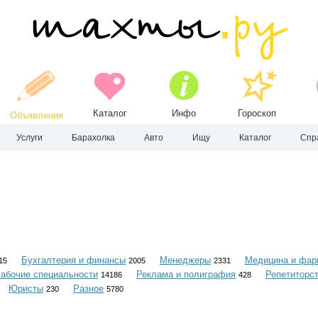
Каталог
Инфо
Гороскоп
Объявления
Услуги
Барахолка
Авто
Ищу
Каталог
Спр
Бухгалтерия и финансы
Менеджеры
Медицина и фар
15
2005
2331
абочие специальности
Реклама и полиграфия
Репетиторс
14186
428
Юристы
Разное
230
5780