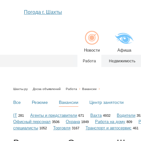
Погода г. Шахты
Новости
Афиша
Работа
Недвижимость
Шахты.ру
Доска объявлений
Работа
Вакансии
Все
Резюме
Вакансии
Центр занятости
IT
Агенты и представители
Вахта
Водители
281
671
4932
35
Офисный персонал
Охрана
Работа на дому
Р
3506
1849
809
специалисты
Торговля
Транспорт и автосервис
1052
3167
461