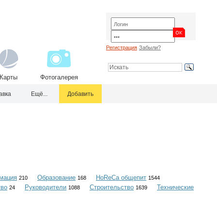
Регистрация
Забыли?
Карты
Фотогалерея
авка
Ещё...
Добавить
мация
Образование
HoReCa общепит
210
168
1544
тво
Руководители
Строительство
Технические
24
1088
1639