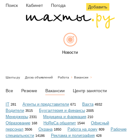
Поиск
Кабинет
Погода
Добавить
Новости
Шахты.ру
Доска объявлений
Работа
Вакансии
Афиша
Все
Резюме
Вакансии
Центр занятости
IT
Агенты и представители
Вахта
281
671
4932
Водители
Бухгалтерия и финансы
3515
2005
Объявления
Менеджеры
Медицина и фармация
2331
210
Образование
HoReCa общепит
Офисный
168
1544
персонал
Охрана
Работа на дому
Рабочие
3506
1850
809
специальности
Реклама и полиграфия
14186
428