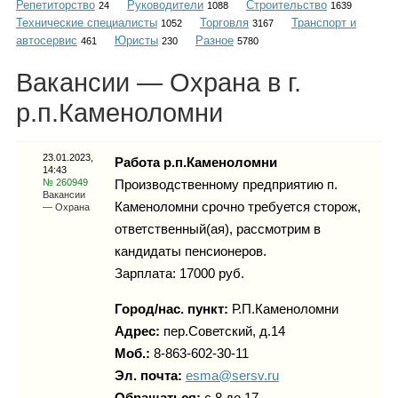
Репетиторство
Руководители
Строительство
Каталог
24
1088
1639
Технические специалисты
Торговля
Транспорт и
1052
3167
автосервис
Юристы
Разное
461
230
5780
Вакансии — Охрана в г.
Инфо
р.п.Каменоломни
23.01.2023,
Работа р.п.Каменоломни
14:43
Гороскоп
№ 260949
Производственному предприятию п.
Вакансии
Каменоломни срочно требуется сторож,
— Охрана
ответственный(ая), рассмотрим в
кандидаты пенсионеров.
Карты
Зарплата: 17000 руб.
Город/нас. пункт:
Р.п.Каменоломни
Адрес:
пер.Советский, д.14
Фотогалерея
Моб.:
8-863-602-30-11
Эл. почта:
esma@sersv.ru
Обращаться:
с 8 до 17