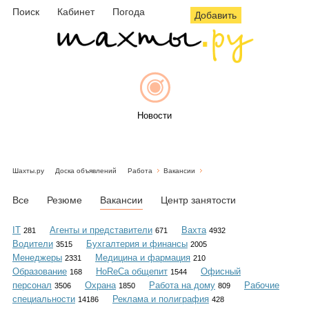
Поиск
Кабинет
Погода
Добавить
Новости
Шахты.ру
Доска объявлений
Работа
Вакансии
Афиша
Все
Резюме
Вакансии
Центр занятости
IT
Агенты и представители
Вахта
281
671
4932
Водители
Бухгалтерия и финансы
3515
2005
Объявления
Менеджеры
Медицина и фармация
2331
210
Образование
HoReCa общепит
Офисный
168
1544
персонал
Охрана
Работа на дому
Рабочие
3506
1850
809
специальности
Реклама и полиграфия
14186
428