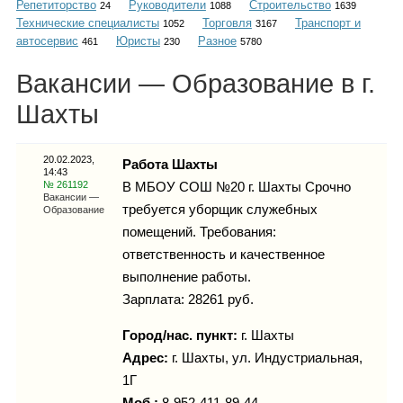
Репетиторство
Руководители
Строительство
Каталог
24
1088
1639
Технические специалисты
Торговля
Транспорт и
1052
3167
автосервис
Юристы
Разное
461
230
5780
Вакансии — Образование в г.
Инфо
Шахты
20.02.2023,
Работа Шахты
14:43
Гороскоп
№ 261192
В МБОУ СОШ №20 г. Шахты Срочно
Вакансии —
требуется уборщик служебных
Образование
помещений. Требования:
ответственность и качественное
Карты
выполнение работы.
Зарплата: 28261 руб.
Город/нас. пункт:
г.
Шахты
Фотогалерея
Адрес:
г. Шахты, ул. Индустриальная,
1Г
Моб.:
8-952-411-89-44