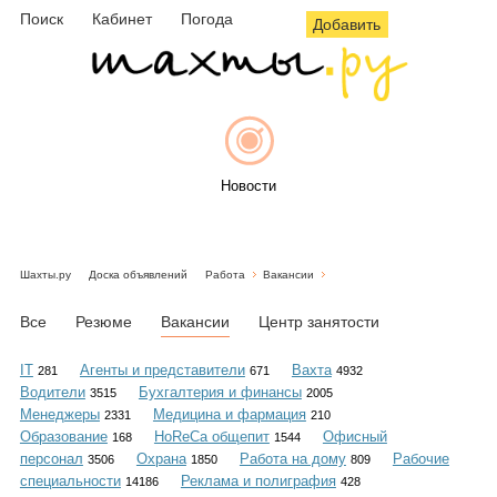
Поиск
Кабинет
Погода
Добавить
Новости
Шахты.ру
Доска объявлений
Работа
Вакансии
Афиша
Все
Резюме
Вакансии
Центр занятости
IT
Агенты и представители
Вахта
281
671
4932
Водители
Бухгалтерия и финансы
3515
2005
Объявления
Менеджеры
Медицина и фармация
2331
210
Образование
HoReCa общепит
Офисный
168
1544
персонал
Охрана
Работа на дому
Рабочие
3506
1850
809
специальности
Реклама и полиграфия
14186
428