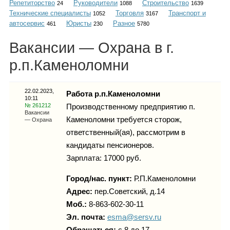
Репетиторство
Руководители
Строительство
Каталог
24
1088
1639
Технические специалисты
Торговля
Транспорт и
1052
3167
автосервис
Юристы
Разное
461
230
5780
Вакансии — Охрана в г.
Инфо
р.п.Каменоломни
22.02.2023,
Работа р.п.Каменоломни
10:11
Гороскоп
№ 261212
Производственному предприятию п.
Вакансии
Каменоломни требуется сторож,
— Охрана
ответственный(ая), рассмотрим в
кандидаты пенсионеров.
Карты
Зарплата: 17000 руб.
Город/нас. пункт:
Р.п.Каменоломни
Адрес:
пер.Советский, д.14
Фотогалерея
Моб.:
8-863-602-30-11
Эл. почта:
esma@sersv.ru
Обращаться:
с 8 до 17