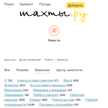
Поиск
Кабинет
Погода
Добавить
Новости
Шахты.ру
Доска объявлений
Работа
Вакансии
Афиша
Все
Резюме
Вакансии
Центр занятости
IT
Агенты и представители
Вахта
281
671
4932
Водители
Бухгалтерия и финансы
3515
2005
Объявления
Менеджеры
Медицина и фармация
2331
210
Образование
HoReCa общепит
Офисный
168
1544
персонал
Охрана
Работа на дому
Рабочие
3506
1850
809
специальности
Реклама и полиграфия
14186
428