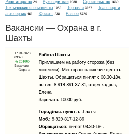
Репетиторство
Руководители
Строительство
Каталог
24
1088
1639
Технические специалисты
Торговля
Транспорт и
1052
3167
автосервис
Юристы
Разное
461
230
5780
Вакансии — Охрана в г.
Инфо
Шахты
17.04.2023,
Работа Шахты
09:40
Гороскоп
№ 261665
Приглашаем на работу сторожа (без
Вакансии
лицензии). Месторасположение центр г.
— Охрана
Шахты. Обращаться пн-пят с 08.30-18ч.
по тел. 8-919-891-37-81, отдел кадров,
Карты
Елена.
Зарплата: 10000 руб.
Город/нас. пункт:
г.
Шахты
Фотогалерея
Моб.:
8-929-817-12-86
Обращаться:
пн-пят 08.30-18ч.
Контактное лицо:
Отдел Кадров, Елена