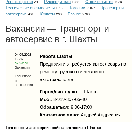
Репетиторство
Руководители
Строительство
Каталог
24
1088
1639
Технические специалисты
Торговля
Транспорт и
1052
3167
автосервис
Юристы
Разное
461
230
5780
Вакансии — Транспорт и
Инфо
автосервис в г. Шахты
04.05.2023,
Работа Шахты
16:35
Гороскоп
№ 261919
Предприятию требуется автослесарь по
Вакансии
ремонту грузового и легкового
—
Транспорт
автотранспорта.
и
автосервис
Карты
Город/нас. пункт:
г.
Шахты
Моб.:
8-919-897-65-40
Обращаться:
8:00-17:00
Контактное лицо:
Андрей Андреевич
Фотогалерея
Транспорт и автосервис работа вакансии в Шахтах