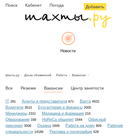
Поиск
Кабинет
Погода
Добавить
Новости
Шахты.ру
Доска объявлений
Работа
Вакансии
Афиша
Все
Резюме
Вакансии
Центр занятости
IT
Агенты и представители
Вахта
281
671
4932
Водители
Бухгалтерия и финансы
3515
2005
Объявления
Менеджеры
Медицина и фармация
2331
210
Образование
HoReCa общепит
Офисный
168
1544
персонал
Охрана
Работа на дому
Рабочие
3506
1849
809
специальности
Реклама и полиграфия
14186
428