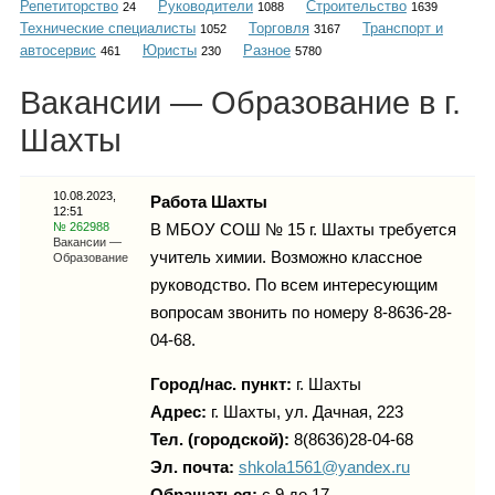
Репетиторство
Руководители
Строительство
Каталог
24
1088
1639
Технические специалисты
Торговля
Транспорт и
1052
3167
автосервис
Юристы
Разное
461
230
5780
Вакансии — Образование в г.
Инфо
Шахты
10.08.2023,
Работа Шахты
12:51
Гороскоп
№ 262988
В МБОУ СОШ № 15 г. Шахты требуется
Вакансии —
учитель химии. Возможно классное
Образование
руководство. По всем интересующим
вопросам звонить по номеру 8-8636-28-
Карты
04-68.
Город/нас. пункт:
г.
Шахты
Адрес:
г. Шахты, ул. Дачная, 223
Фотогалерея
Тел. (городской):
8(8636)28-04-68
Эл. почта:
shkola1561@yandex.ru
Обращаться:
с 9 до 17