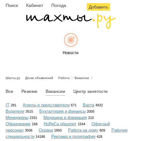
Поиск
Кабинет
Погода
Добавить
Новости
Шахты.ру
Доска объявлений
Работа
Вакансии
Афиша
Все
Резюме
Вакансии
Центр занятости
IT
Агенты и представители
Вахта
281
671
4932
Водители
Бухгалтерия и финансы
3515
2005
Объявления
Менеджеры
Медицина и фармация
2331
210
Образование
HoReCa общепит
Офисный
168
1544
персонал
Охрана
Работа на дому
Рабочие
3506
1850
809
специальности
Реклама и полиграфия
14186
428