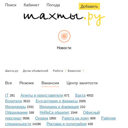
Поиск
Кабинет
Погода
Добавить
Новости
Шахты.ру
Доска объявлений
Работа
Вакансии
Афиша
Все
Резюме
Вакансии
Центр занятости
IT
Агенты и представители
Вахта
281
671
4932
Водители
Бухгалтерия и финансы
3515
2005
Объявления
Менеджеры
Медицина и фармация
2331
210
Образование
HoReCa общепит
Офисный
168
1544
персонал
Охрана
Работа на дому
Рабочие
3506
1850
809
специальности
Реклама и полиграфия
14186
428