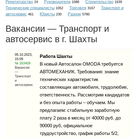
Репетиторство
Руководители
Строительство
Каталог
24
1088
1639
Технические специалисты
Торговля
Транспорт и
1052
3167
автосервис
Юристы
Разное
461
230
5780
Вакансии — Транспорт и
Инфо
автосервис в г. Шахты
05.10.2023,
Работа Шахты
15:09
Гороскоп
№ 263409
В новый Автосалон OMODA требуется
Вакансии
АВТОМЕХАНИК. Требования: знание
—
Транспорт
технических характеристик
и
автосервис
составляющих автомобиля, трудолюбие,
Карты
ответственность. Рассмотрим кандидатов
и без опыта работы – обучаем. Мы
предлагаем: стабильную заработную
плату 2 раза в месяц от 40000 руб. до
Фотогалерея
90000 руб, официальное
трудоустройство, график работы 5/2,