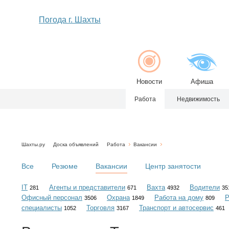
Погода г. Шахты
Новости
Афиша
Работа
Недвижимость
Шахты.ру
Доска объявлений
Работа
Вакансии
Все
Резюме
Вакансии
Центр занятости
IT
Агенты и представители
Вахта
Водители
281
671
4932
35
Офисный персонал
Охрана
Работа на дому
Р
3506
1849
809
специалисты
Торговля
Транспорт и автосервис
1052
3167
461