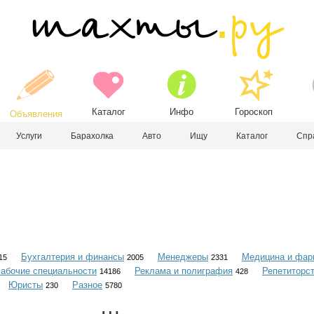
Каталог
Инфо
Гороскоп
Объявления
Услуги
Барахолка
Авто
Ищу
Каталог
Спр
Бухгалтерия и финансы
Менеджеры
Медицина и фар
15
2005
2331
абочие специальности
Реклама и полиграфия
Репетиторс
14186
428
Юристы
Разное
230
5780