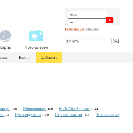
Регистрация
Забыли?
Карты
Фотогалерея
авка
Ещё...
Добавить
мация
Образование
HoReCa общепит
210
168
1544
тво
Руководители
Строительство
Технические
24
1088
1639