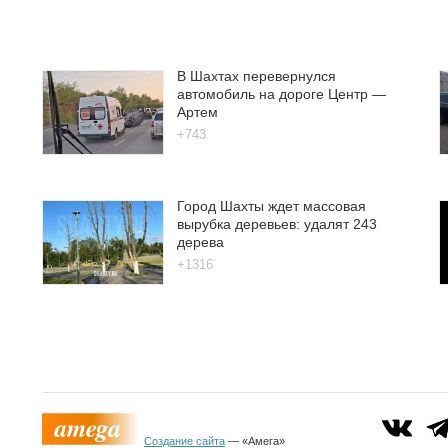
В Шахтах перевернулся
автомобиль на дороге Центр —
Артем
+743
Город Шахты ждет массовая
вырубка деревьев: удалят 243
дерева
+1316
Создание сайта
— «Амега»