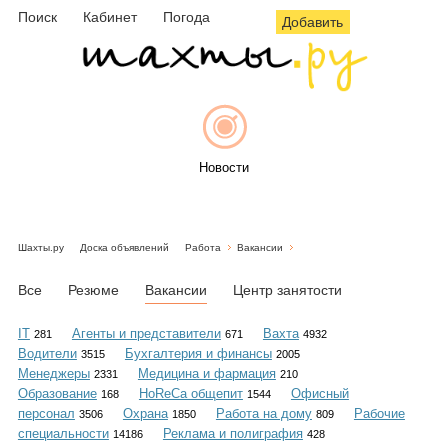
Поиск
Кабинет
Погода
Добавить
Новости
Шахты.ру
Доска объявлений
Работа
Вакансии
Афиша
Все
Резюме
Вакансии
Центр занятости
IT
Агенты и представители
Вахта
281
671
4932
Водители
Бухгалтерия и финансы
3515
2005
Объявления
Менеджеры
Медицина и фармация
2331
210
Образование
HoReCa общепит
Офисный
168
1544
персонал
Охрана
Работа на дому
Рабочие
3506
1850
809
специальности
Реклама и полиграфия
14186
428