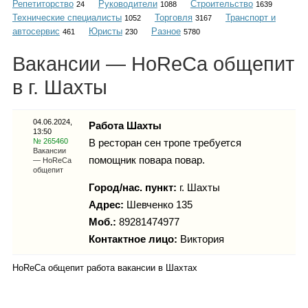
Репетиторство
Руководители
Строительство
Каталог
24
1088
1639
Технические специалисты
Торговля
Транспорт и
1052
3167
автосервис
Юристы
Разное
461
230
5780
Вакансии — HoReCa общепит
Инфо
в г. Шахты
04.06.2024,
Работа Шахты
13:50
Гороскоп
№ 265460
В ресторан сен тропе требуется
Вакансии
помощник повара повар.
— HoReCa
общепит
Город/нас. пункт:
г.
Шахты
Карты
Адрес:
Шевченко 135
Моб.:
89281474977
Контактное лицо:
Виктория
Фотогалерея
HoReCa общепит работа вакансии в Шахтах